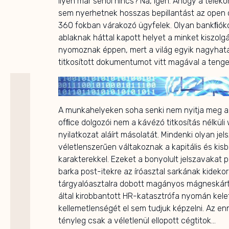
Ilyen már sehol nincs? Na, igen. Ahogy a tele
sem nyerhetnek hosszas bepillantást az open
360 fokban várakozó ügyfelek. Olyan bankﬁók
ablaknak háttal kapott helyet a minket kiszolg
nyomoznak éppen, mert a világ egyik nagyhata
titkosított dokumentumot vitt magával a teng
A munkahelyeken soha senki nem nyitja meg a
ofﬁce dolgozói nem a kávézó titkosítás nélküli wi
nyilatkozat aláírt másolatát. Mindenki olyan j
véletlenszerűen váltakoznak a kapitális és kis
karakterekkel. Ezeket a bonyolult jelszavakat p
barka post-itekre az íróasztal sarkának kideko
tárgyalóasztalra dobott magányos mágneskárty
által kirobbantott HR-katasztrófa nyomán kel
kellemetlenségét el sem tudjuk képzelni. Az 
tényleg csak a véletlenül ellopott cégtitok…