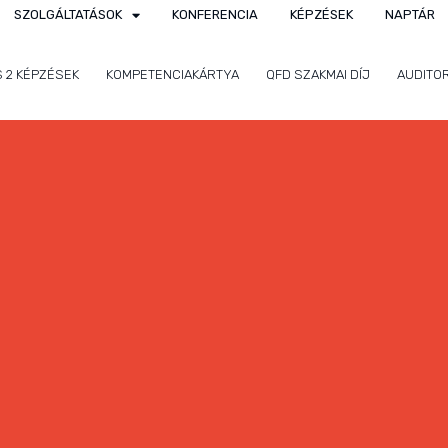
SZOLGÁLTATÁSOK
KONFERENCIA
KÉPZÉSEK
NAPTÁR
S 2 KÉPZÉSEK
KOMPETENCIAKÁRTYA
QFD SZAKMAI DÍJ
AUDITO