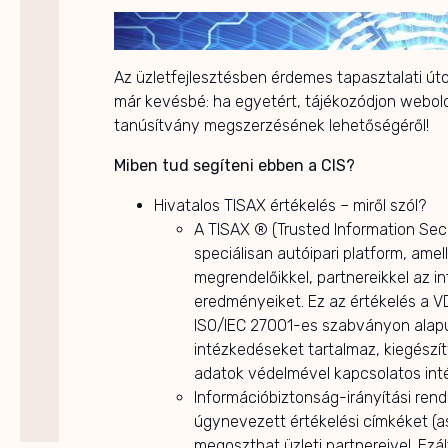
Az üzletfejlesztésben érdemes tapasztalati úto
már kevésbé: ha egyetért, tájékozódjon webol
tanúsítvány megszerzésének lehetőségéről!
Miben tud segíteni ebben a CIS?
Hivatalos TISAX értékelés – miről szól?
A TISAX ® (Trusted Information Se
speciálisan autóipari platform, amel
megrendelőikkel, partnereikkel az i
eredményeiket. Ez az értékelés a V
ISO/IEC 27001-es szabványon alapul
intézkedéseket tartalmaz, kiegészí
adatok védelmével kapcsolatos inté
Információbiztonság-irányítási ren
úgynevezett értékelési címkéket (
megoszthat üzleti partnereivel. Ezá