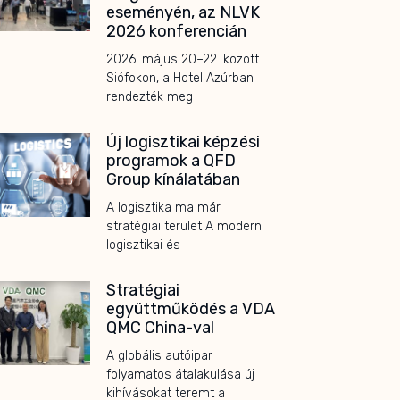
eseményén, az NLVK
2026 konferencián
2026. május 20–22. között
Siófokon, a Hotel Azúrban
rendezték meg
Új logisztikai képzési
programok a QFD
Group kínálatában
A logisztika ma már
stratégiai terület A modern
logisztikai és
Stratégiai
együttműködés a VDA
QMC China-val
A globális autóipar
folyamatos átalakulása új
kihívásokat teremt a