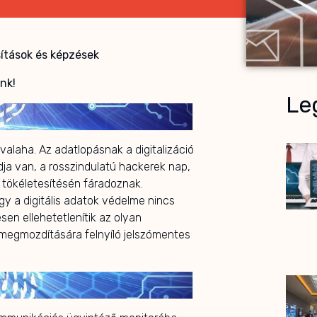
sítások és képzések
nk!
Leg
alaha. Az adatlopásnak a digitalizáció
dja van, a rosszindulatú hackerek nap,
 tökéletesítésén fáradoznak.
y a digitális adatok védelme nincs
sen ellehetetlenítik az olyan
 megmozdítására felnyíló jelszómentes