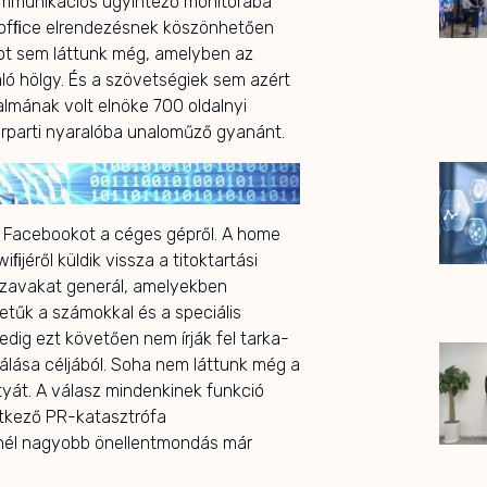
kommunikációs ügyintéző monitorába
 ofﬁce elrendezésnek köszönhetően
ot sem láttunk még, amelyben az
áló hölgy. És a szövetségiek sem azért
lmának volt elnöke 700 oldalnyi
erparti nyaralóba unaloműző gyanánt.
 Facebookot a céges gépről. A home
ﬁjéről küldik vissza a titoktartási
elszavakat generál, amelyekben
betűk a számokkal és a speciális
edig ezt követően nem írják fel tarka-
rálása céljából. Soha nem láttunk még a
át. A válasz mindenkinek funkció
etkező PR-katasztrófa
ennél nagyobb önellentmondás már