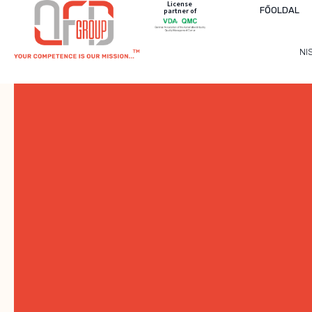
License
FŐOLDAL
partner of
NI