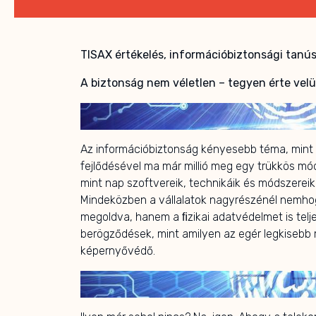
TISAX értékelés, információbiztonsági tanú
A biztonság nem véletlen – tegyen érte velü
Az információbiztonság kényesebb téma, mint v
fejlődésével ma már millió meg egy trükkös mó
mint nap szoftvereik, technikáik és módszereik
Mindeközben a vállalatok nagyrészénél nemhog
megoldva, hanem a ﬁzikai adatvédelmet is telje
berögződések, mint amilyen az egér legkisebb
képernyővédő.