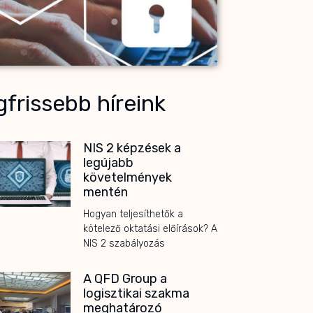
frissebb híreink
NIS 2 képzések a
legújabb
követelmények
mentén
Hogyan teljesíthetők a
kötelező oktatási előírások? A
NIS 2 szabályozás
A QFD Group a
logisztikai szakma
meghatározó