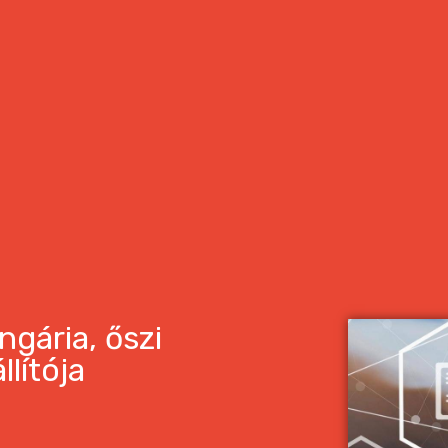
gária, őszi
llítója