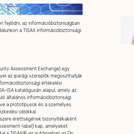
n fejlődni, az információbiztonságban
dalunkon a TISAX információbiztonsági
curity Assessment Exchange) egy
lyel az iparági szereplők megoszthatják
nformációbiztonsági értékelési
DA-ISA katalógusán alapul, amely az
ó általános információbiztonsági
tve a prototípusok és a személyes
zkedési célokkal.
dszere érettségének bizonyítékaként
assesment-label) kap, amelyeket
ltal a TISAX® az autóiparban az Ön