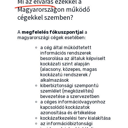
Mi az elvárás
ezekkel a
Magyarországon működő
cégekkel szemben?
A
megfelelés fókuszpontjai
a
magyarországi cégek esetében:
a cég által működtetett
információs rendszerek
besorolása az általuk képviselt
kockázati szint alapján
(alacsony, közepes, magas
kockázatú rendszerek /
alkalmazások
kiberbiztonsági szempontú
szemlélet (megközelítés)
bevezetése a szervezetben
a céges információvagyonhoz
kapcsolódó kockázatok
azonosítása és értékelése
kockázatkezelési terv kialakítása
az információbiztonsági