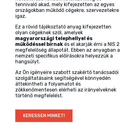
tennivaló akad, mely kifejezetten az egyes
országokban működő cégekre, szervezetekre
igaz.
Ez a rövid tájékoztató anyag kifejezetten
olyan cégeknek szól, amelyek
magyarországi telephellyel és
működéssel bírnak
és el akarják érni a NIS 2
megfelelőség állapotát. Ebben az anyagban a
nemzeti specifikus előírásokra helyezzük a
hangsúlyt.
Az Ön igényeire szabott szakértő tanácsadói
szolgáltatásaink segítségével könnyedén
áttekintheti a folyamatot és
zökkenőmentesen elérheti az irányelveknek
történő megfelelést.
KERESSEN MINKET!