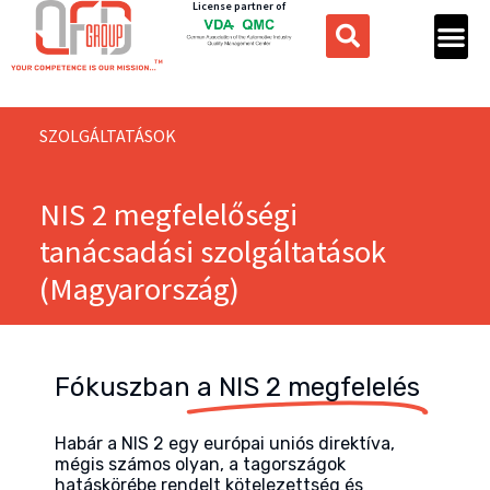
License partner of
SZOLGÁLTATÁSOK
NIS 2 megfelelőségi
tanácsadási szolgáltatások
(Magyarország)
Fókuszban
a NIS 2 megfelelés
Habár a NIS 2 egy európai uniós direktíva,
mégis számos olyan, a tagországok
hatáskörébe rendelt kötelezettség és