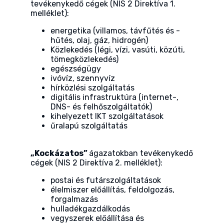
tevékenykedő cégek (NIS 2 Direktíva 1.
melléklet):
energetika (villamos, távfűtés és -
hűtés, olaj, gáz, hidrogén)
Közlekedés (légi, vízi, vasúti, közúti,
tömegközlekedés)
egészségügy
ivóvíz, szennyvíz
hírközlési szolgáltatás
digitális infrastruktúra (internet-,
DNS- és felhőszolgáltatók)
kihelyezett IKT szolgáltatások
űralapú szolgáltatás
„Kockázatos”
ágazatokban tevékenykedő
cégek (NIS 2 Direktíva 2. melléklet):
postai és futárszolgáltatások
élelmiszer előállítás, feldolgozás,
forgalmazás
hulladékgazdálkodás
vegyszerek előállítása és