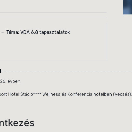
ó –
Téma: VDA 6.8 tapasztalatok
l
026. évben.
ort Hotel Stáció**** Wellness és Konferencia hotelben (Vecsés), 1
entkezés