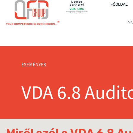
License
FŐOLDAL
partner of
NI
VDA 6.8 Auditor Klub
ESEMÉNYEK
VDA 6.8 Audit