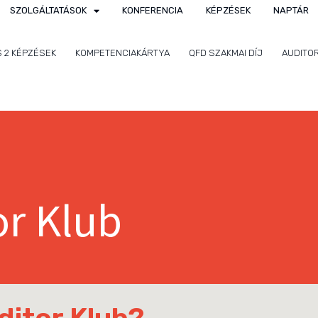
SZOLGÁLTATÁSOK
KONFERENCIA
KÉPZÉSEK
NAPTÁR
S 2 KÉPZÉSEK
KOMPETENCIAKÁRTYA
QFD SZAKMAI DÍJ
AUDITO
or Klub