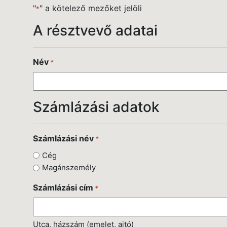
"
" a kötelező mezőket jelöli
*
A résztvevő adatai
Név
*
Számlázási adatok
Számlázási név
*
Cég
Magánszemély
Számlázási cím
*
Utca, házszám (emelet, ajtó)