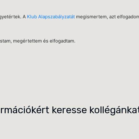
gyetértek. A
Klub Alapszabályzatát
megismertem, azt elfogadom, 
stam, megértettem és elfogadtam.
ormációkért keresse kollégánkat