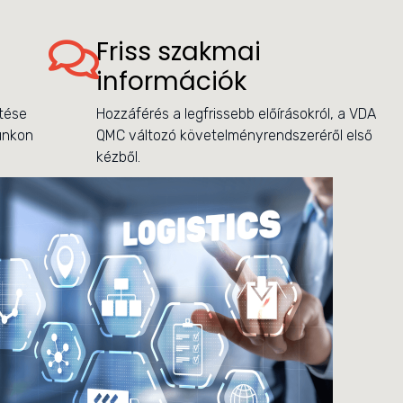
Friss szakmai
információk
ítése
Hozzáférés a legfrissebb előírásokról, a VDA
lunkon
QMC változó követelményrendszeréről első
kézből.