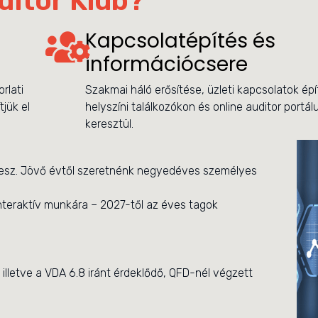
ditor Klub?
Kapcsolatépítés és
információcsere
rlati
Szakmai háló erősítése, üzleti kapcsolatok ép
jük el
helyszíni találkozókon és online auditor portá
keresztül.
 lesz. Jövő évtől szeretnénk negyedéves személyes
interaktív munkára – 2027-től az éves tagok
illetve a VDA 6.8 iránt érdeklődő, QFD-nél végzett