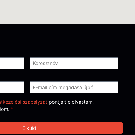
tkezelési szabályzat
pontjait elolvastam,
dom.
*