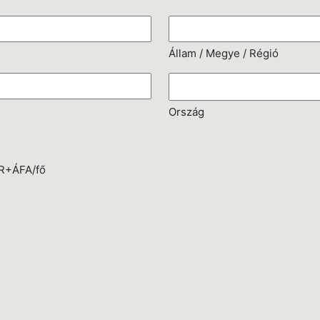
Állam / Megye / Régió
Ország
UR+ÁFA/fő