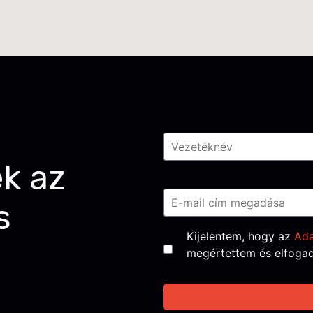
Név
*
ek az
Email
*
s
Consent
*
Kijelentem, hogy az
Ada
megértettem és elfoga