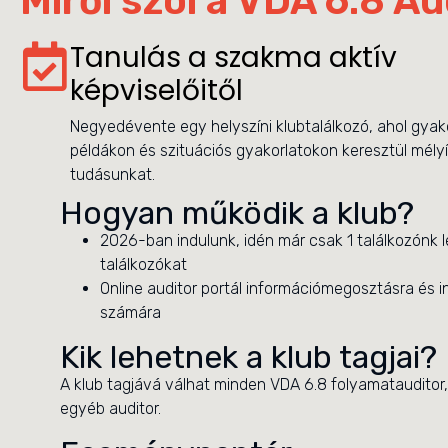
Miről szól a VDA 6.8 Au
Tanulás a szakma aktív
képviselőitől
Negyedévente egy helyszíni klubtalálkozó, ahol gyako
példákon és szituációs gyakorlatokon keresztül mélyít
tudásunkat.
Hogyan működik a klub?
2026-ban indulunk, idén már csak 1 találkozónk
találkozókat
Online auditor portál információmegosztásra és 
számára
Kik lehetnek a klub tagjai?
A klub tagjává válhat minden VDA 6.8 folyamatauditor, 
egyéb auditor.