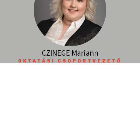
CZINEGE Mariann
OKTATÁSI CSOPORTVEZETŐ
E-mail:
CZINEGE.mariann@QFDGROUP.com
Telefon:
+36 20 268 1548
Írjon nekünk
bizalommal
Név
*