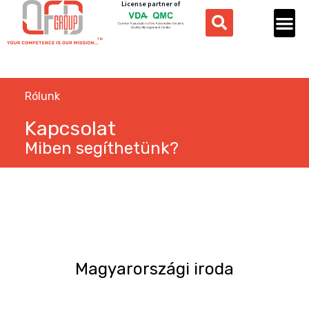
License partner of
Rólunk
Kapcsolat
Miben segíthetünk?
Magyarországi iroda