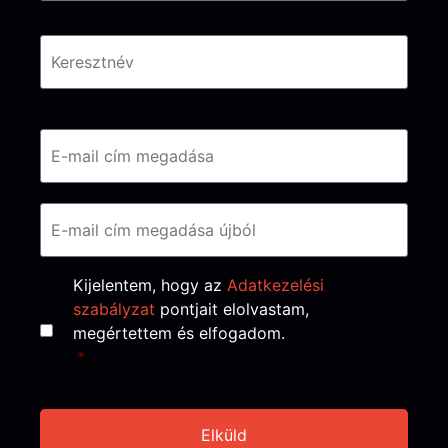
Email
*
Consent
*
Kijelentem, hogy az
Adatkezelési
szabályzat
pontjait elolvastam,
megértettem és elfogadom.
*