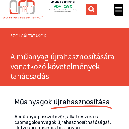
License partner of
SZOLGÁLTATÁSOK
A műanyag újrahasznosítására
vonatkozó követelmények -
tanácsadás
Műanyagok
újrahasznosítása
A műanyag összetevők, alkatrészek és
csomagolóanyagok újrahasznosíthatóságát,
illetve újrahasznosított anyag