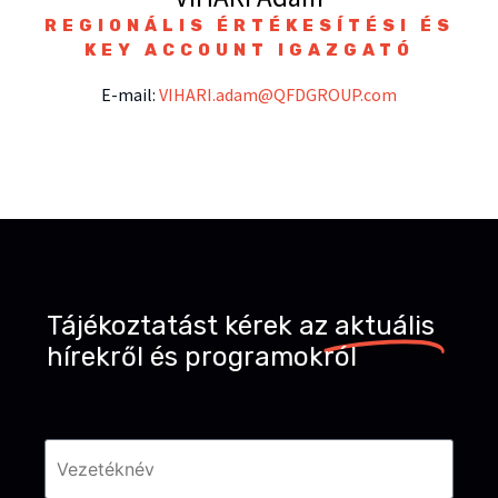
REGIONÁLIS ÉRTÉKESÍTÉSI ÉS
KEY ACCOUNT IGAZGATÓ
E-mail:
VIHARI.adam@QFDGROUP.com
Tájékoztatást kérek az
aktuális
hírekről és programokról
Név
*