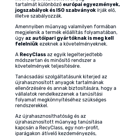
tartalmát különböző
európai egyezmények,
jogszabályok és ISO szabványok
írják elő,
illetve szabályozzák.
Amennyiben műanyag valamilyen formában
megjelenik a termék előállítás folyamatában,
úgy
az autóipari gyártóknak is meg kell
felelniük
ezeknek a követelményeknek.
A
RecyClass
az egyik legelterjedtebb
módszertan és minősítő rendszer a
követelmények teljesítésére.
Tanácsadási szolgáltatásunk kiterjed az
újrahasznosított anyagok tartalmának
ellenőrzésére és annak biztosítására, hogy a
vállalatok rendelkezzenek a tanúsítási
folyamat megkönnyítéséhez szükséges
rendszerekkel.
Az újrahasznosíthatóság és az
újrahasznosított műanyag tanúsítása
kapcsán a RecyClass, egy non-profit,
iparágakon átívelő kezdeményezés,