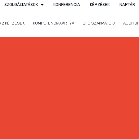
SZOLGÁLTATÁSOK
KONFERENCIA
KÉPZÉSEK
NAPTÁR
S 2 KÉPZÉSEK
KOMPETENCIAKÁRTYA
QFD SZAKMAI DÍJ
AUDITO