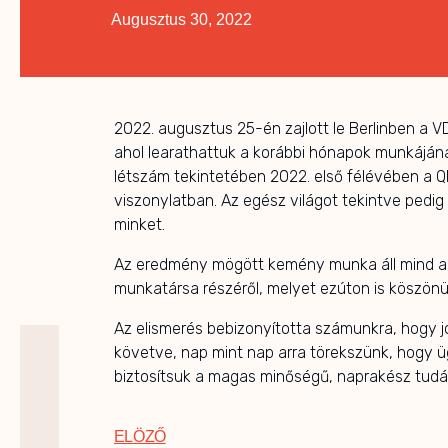
Augusztus 30, 2022
2022. augusztus 25-én zajlott le Berlinben a VD
ahol learathattuk a korábbi hónapok munkáján
létszám tekintetében 2022. első félévében a QF
viszonylatban. Az egész világot tekintve pedig 
minket.
Az eredmény mögött kemény munka áll mind a t
munkatársa részéről, melyet ezúton is köszönü
Az elismerés bebizonyította számunkra, hogy j
követve, nap mint nap arra törekszünk, hogy 
biztosítsuk a magas minőségű, naprakész tudá
ELÖZŐ