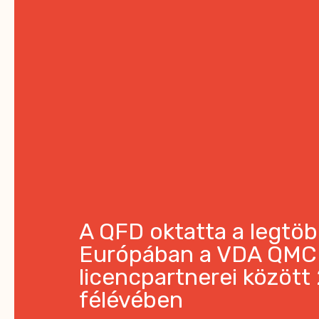
A QFD oktatta a legtö
Európában a VDA QMC
licencpartnerei között 
félévében