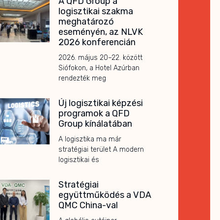
A QFD Group a
logisztikai szakma
meghatározó
eseményén, az NLVK
2026 konferencián
2026. május 20–22. között
Siófokon, a Hotel Azúrban
rendezték meg
Új logisztikai képzési
programok a QFD
Group kínálatában
A logisztika ma már
stratégiai terület A modern
logisztikai és
Stratégiai
együttműködés a VDA
QMC China-val