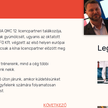
A QMC 12. licencpartneri találkozója,
ak gyümölcsét, ugyanis az oktatott
D Kft. végzett az első helyen európai
Leg
csak a kínai licencpartner előzött meg
rénereink, mind a cég többi
nk nekik.
ó úton járunk, amikor küldetésünket
ügyfeleink számára folyamatosan
st.
KÖVETKEZŐ