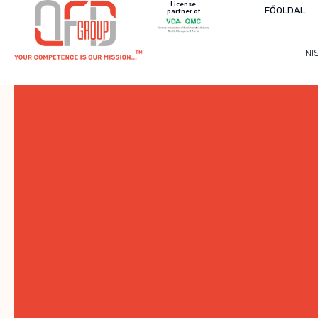
License
FŐOLDAL
partner of
NI