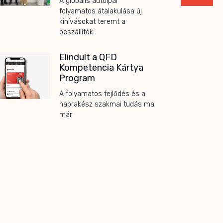
A globális autóipar
folyamatos átalakulása új
kihívásokat teremt a
beszállítók
Elindult a QFD
Kompetencia Kártya
Program
A folyamatos fejlődés és a
naprakész szakmai tudás ma
már