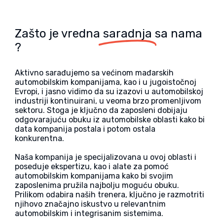
Zašto je vredna
saradnja
sa nama
?
Aktivno sarađujemo sa većinom mađarskih
automobilskim kompanijama, kao i u jugoistočnoj
Evropi, i jasno vidimo da su izazovi u automobilskoj
industriji kontinuirani, u veoma brzo promenljivom
sektoru. Stoga je ključno da zaposleni dobijaju
odgovarajuću obuku iz automobilske oblasti kako bi
data kompanija postala i potom ostala
konkurentna.
Naša kompanija je specijalizovana u ovoj oblasti i
poseduje ekspertizu, kao i alate za pomoć
automobilskim kompanijama kako bi svojim
zaposlenima pružila najbolju moguću obuku.
Prilikom odabira naših trenera, ključno je razmotriti
njihovo značajno iskustvo u relevantnim
automobilskim i integrisanim sistemima.