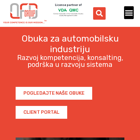
License partner of
Obuka za automobilsku
industriju
Razvoj kompetencija, konsalting,
podrška u razvoju sistema
POGLEDAJTE NAŠE OBUKE
CLIENT PORTAL