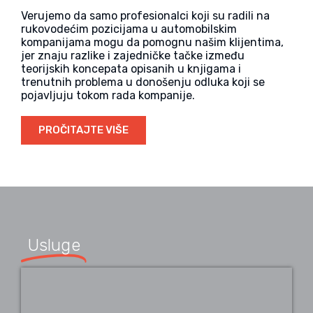
Verujemo da samo profesionalci koji su radili na
rukovodećim pozicijama u automobilskim
kompanijama mogu da pomognu našim klijentima,
jer znaju razlike i zajedničke tačke između
teorijskih koncepata opisanih u knjigama i
trenutnih problema u donošenju odluka koji se
pojavljuju tokom rada kompanije.
PROČITAJTE VIŠE
Usluge