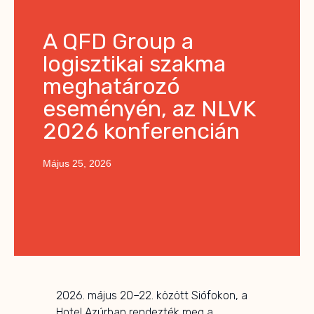
A QFD Group a
logisztikai szakma
meghatározó
eseményén, az NLVK
2026 konferencián
Május 25, 2026
2026. május 20–22. között Siófokon, a
Hotel Azúrban rendezték meg a