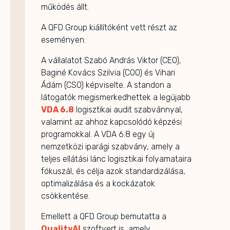
működés állt.
A QFD Group kiállítóként vett részt az
eseményen.
A vállalatot Szabó András Viktor (CEO),
Baginé Kovács Szilvia (COO) és Vihari
Ádám (CSO) képviselte. A standon a
látogatók megismerkedhettek a legújabb
VDA 6.8
logisztikai audit szabvánnyal,
valamint az ahhoz kapcsolódó képzési
programokkal. A VDA 6.8 egy új
nemzetközi iparági szabvány, amely a
teljes ellátási lánc logisztikai folyamataira
fókuszál, és célja azok standardizálása,
optimalizálása és a kockázatok
csökkentése.
Emellett a QFD Group bemutatta a
QualityAI
szoftvert is, amely