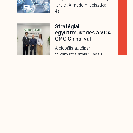
terület A modern logisztikai
és
Stratégiai
együttműködés a VDA
QMC China-val
A globális autóipar
folyamatos átalakulása új
kihívásokat teremt a
beszállítók
Elindult a QFD
Kompetencia Kártya
Program
A folyamatos fejlődés és a
naprakész szakmai tudás ma
már
Új együttműködés az