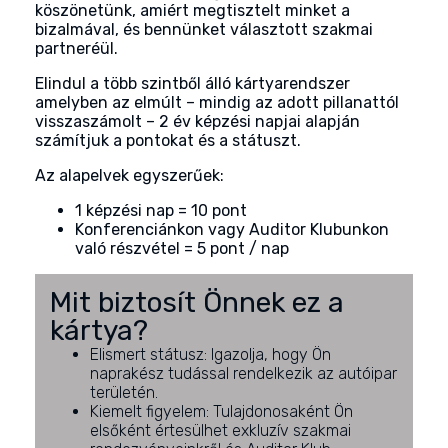
köszönetünk, amiért megtisztelt minket a
bizalmával, és bennünket választott szakmai
partneréül.
Elindul a több szintből álló kártyarendszer
amelyben az elmúlt – mindig az adott pillanattól
visszaszámolt – 2 év képzési napjai alapján
számítjuk a pontokat és a státuszt.
Az alapelvek egyszerűek:
1 képzési nap = 10 pont
Konferenciánkon vagy Auditor Klubunkon
való részvétel = 5 pont / nap
Mit biztosít Önnek ez a
kártya?
Elismert státusz: Igazolja, hogy Ön
naprakész tudással rendelkezik az autóipar
területén.
Kiemelt figyelem: Tulajdonosaként Ön
elsőként értesülhet exkluzív szakmai