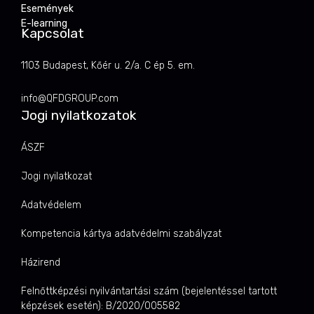
Események
E-learning
Kapcsolat
1103 Budapest, Kőér u. 2/a. C ép 5. em.
info@QFDGROUP.com
Jogi nyilatkozatok
ÁSZF
Jogi nyilatkozat
Adatvédelem
Kompetencia kártya adatvédelmi szabályzat
Házirend
Felnőttképzési nyilvántartási szám (bejelentéssel tartott
képzések esetén): B/2020/005582