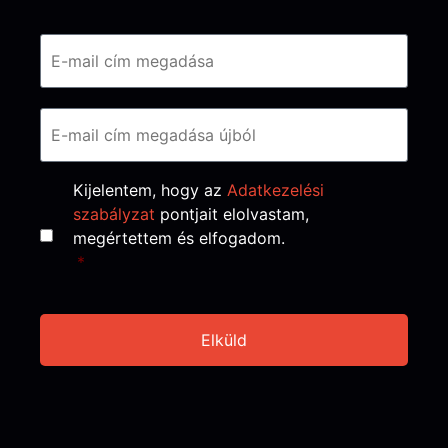
Email
*
Consent
*
Kijelentem, hogy az
Adatkezelési
szabályzat
pontjait elolvastam,
megértettem és elfogadom.
*