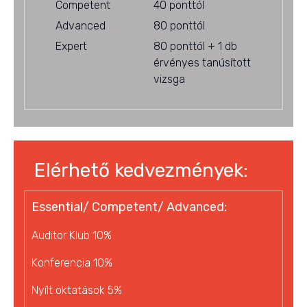
Competent
40 ponttól
Advanced
80 ponttól
Expert
80 ponttól + 1 db
érvényes tanúsított
vizsga
Elérhető kedvezmények:
Essential/ Competent/ Advanced:
Auditor Klub 10%
Konferencia 10%
Nyílt oktatások 5%