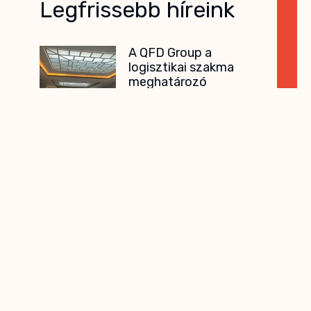
Legfrissebb híreink
A QFD Group a
logisztikai szakma
meghatározó
eseményén, az NLVK
2026 konferencián
2026. május 20–22. között
Siófokon, a Hotel Azúrban
rendezték meg
Új logisztikai képzési
programok a QFD
Group kínálatában
A logisztika ma már stratégiai
terület A modern logisztikai
és