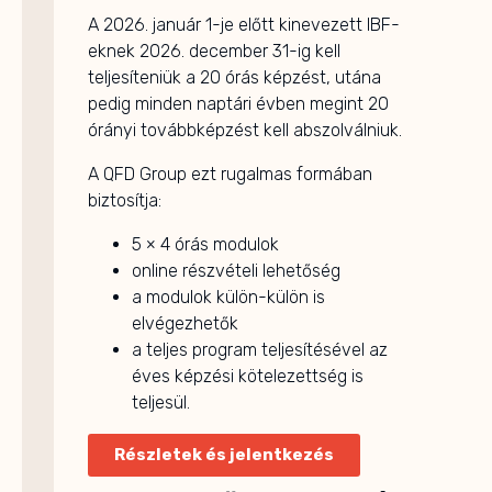
A 2026. január 1-je előtt kinevezett IBF-
eknek 2026. december 31-ig kell
teljesíteniük a 20 órás képzést, utána
pedig minden naptári évben megint 20
órányi továbbképzést kell abszolválniuk.
A QFD Group ezt rugalmas formában
biztosítja:
5 × 4 órás modulok
online részvételi lehetőség
a modulok külön-külön is
elvégezhetők
a teljes program teljesítésével az
éves képzési kötelezettség is
teljesül.
Részletek és jelentkezés