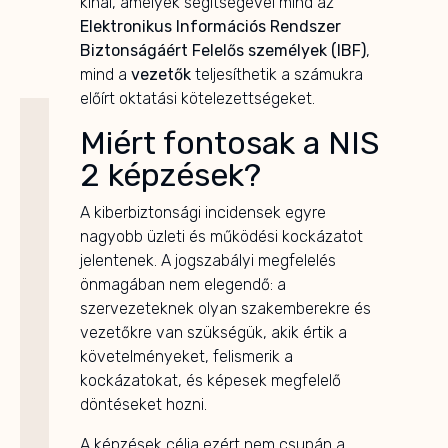
kínál, amelyek segítségével mind az
Elektronikus Információs Rendszer
Biztonságáért Felelős személyek (IBF)
,
mind a
vezetők
teljesíthetik a számukra
előírt oktatási kötelezettségeket.
Miért fontosak a NIS
2 képzések?
A kiberbiztonsági incidensek egyre
nagyobb üzleti és működési kockázatot
jelentenek. A jogszabályi megfelelés
önmagában nem elegendő: a
szervezeteknek olyan szakemberekre és
vezetőkre van szükségük, akik értik a
követelményeket, felismerik a
kockázatokat, és képesek megfelelő
döntéseket hozni.
A képzések célja ezért nem csupán a