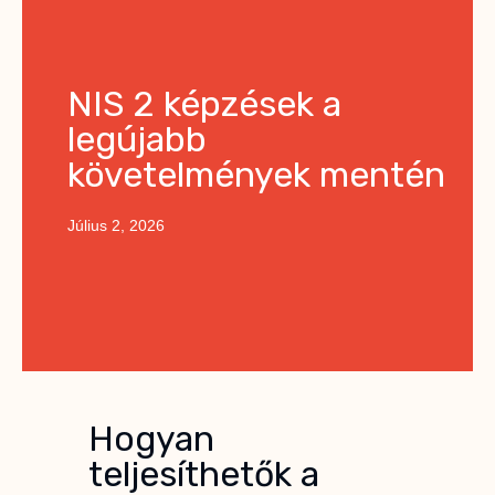
NIS 2 képzések a
legújabb
követelmények mentén
Július 2, 2026
Hogyan
teljesíthetők a