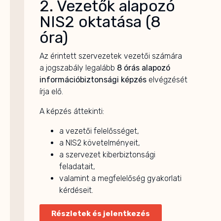
2. Vezetők alapozó
NIS2 oktatása (8
óra)
Az érintett szervezetek vezetői számára
a jogszabály legalább
8 órás alapozó
információbiztonsági képzés
elvégzését
írja elő.
A képzés áttekinti:
a vezetői felelősséget,
a NIS2 követelményeit,
a szervezet kiberbiztonsági
feladatait,
valamint a megfelelőség gyakorlati
kérdéseit.
Részletek és jelentkezés