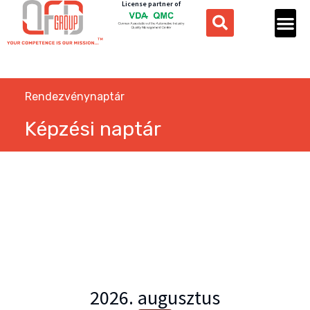
License partner of
Rendezvénynaptár
Képzési naptár
2026. augusztus