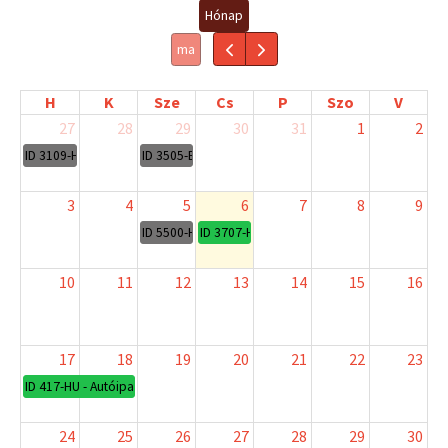
Hónap
ma
H
K
Sze
Cs
P
Szo
V
27
28
29
30
31
1
2
ID 3109-HU - ISO 19011:2026 – Az auditálás harmonizált szabványa
ID 3505-EN - Renault Group Customer Specific Requi
3
4
5
6
7
8
9
ID 5500-HU - Logisztikai 8D
ID 3707-HU - ISO 19011 Upgrade képzés – I
10
11
12
13
14
15
16
17
18
19
20
21
22
23
ID 417-HU - Autóipari minőségügyi eszközök (core tools) a folyamat- és r
24
25
26
27
28
29
30