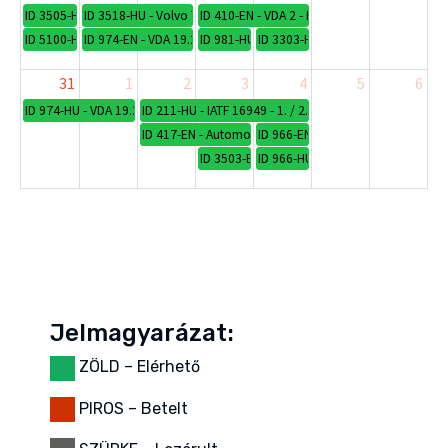
ID 3505-HU - Renault Group beszállítói követelmények
ID 3518-HU - Volvo Truck vevőspecifikus követelmények
ID 410-EN - VDA 2 - Production Process and
ID 5100-HU - Bevezetés a minőségügybe logisztikusoknak
ID 974-EN - VDA 19.2 Technical Cleanliness in Assembly - Skilled A
ID 981-HU - Upgrade képzés az új VDA 19.1 
ID 3303-HU - APQP – Fejlett minő
31
1
2
3
4
5
6
ID 974-HU - VDA 19.2 Műszaki tisztaság a gyártásban “Képesített assziszte
ID 211-HU - IATF 16949 - 1. / 2. fél általi (belső) audito
ID 417-EN - Automotive Core Tools for Process and Sy
ID 966-EN - VDA 6.8 for VDA 6.3 Pr
ID 3503-EN - Mercedes-Benz Group Custom
ID 966-HU - VDA 6.8 képzés VDA 6
Jelmagyarázat:
ZÖLD – Elérhető
PIROS – Betelt