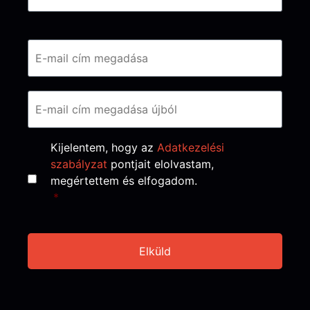
Email
*
Consent
*
Kijelentem, hogy az
Adatkezelési
szabályzat
pontjait elolvastam,
megértettem és elfogadom.
*