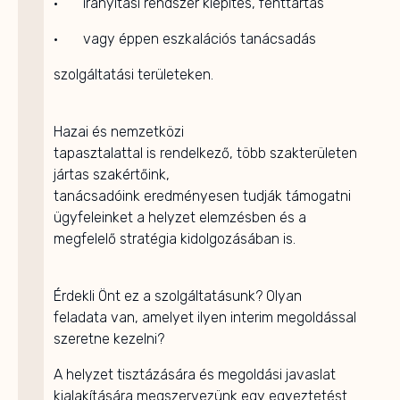
· irányítási rendszer kiépítés, fenttartás
· vagy éppen eszkalációs tanácsadás
szolgáltatási területeken.
Hazai és nemzetközi
tapasztalattal is rendelkező, több szakterületen
jártas szakértőink,
tanácsadóink eredményesen tudják támogatni
ügyfeleinket a helyzet elemzésben és a
megfelelő stratégia kidolgozásában is.
Érdekli Önt ez a szolgáltatásunk? Olyan
feladata van, amelyet ilyen interim megoldással
szeretne kezelni?
A helyzet tisztázására és megoldási javaslat
kialakítására megszervezünk egy egyeztetést