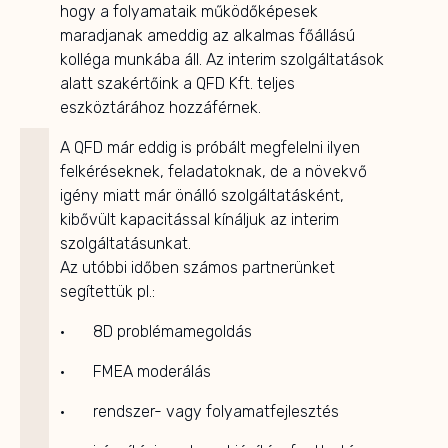
hogy a folyamataik működőképesek
maradjanak ameddig az alkalmas főállású
kolléga munkába áll. Az interim szolgáltatások
alatt szakértőink a QFD Kft. teljes
eszköztárához hozzáférnek.
A QFD már eddig is próbált megfelelni ilyen
felkéréseknek, feladatoknak, de a növekvő
igény miatt már önálló szolgáltatásként,
kibővült kapacitással kínáljuk az interim
szolgáltatásunkat.
Az utóbbi időben számos partnerünket
segítettük pl.:
· 8D problémamegoldás
· FMEA moderálás
· rendszer- vagy folyamatfejlesztés