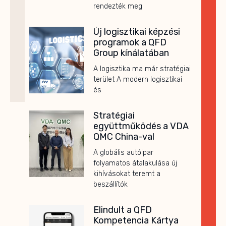
rendezték meg
Új logisztikai képzési
programok a QFD
Group kínálatában
A logisztika ma már stratégiai
terület A modern logisztikai
és
Stratégiai
együttműködés a VDA
QMC China-val
A globális autóipar
folyamatos átalakulása új
kihívásokat teremt a
beszállítók
Elindult a QFD
Kompetencia Kártya