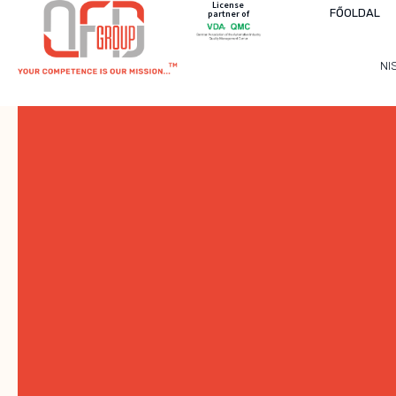
License
FŐOLDAL
partner of
NI