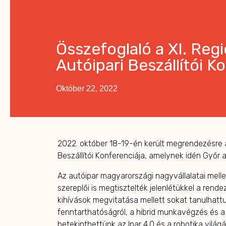
Összefoglaló a XI. Regi
Autóipari Beszállítói K
Október 22, 2022
2022. október 18-19-én került megrendezésre a 
Beszállítói Konferenciája, amelynek idén Győr a
Az autóipar magyarországi nagyvállalatai mell
szereplői is megtisztelték jelenlétükkel a rende
kihívások megvitatása mellett sokat tanulhattun
fenntarthatóságról, a hibrid munkavégzés és a 
betekinthettünk az Ipar 4.0 és a robotika világ