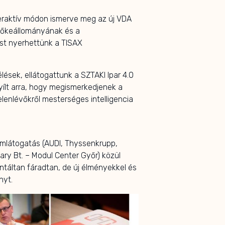
teraktív módon ismerve meg az új VDA
 tőkeállományának és a
st nyerhettünk a TISAX
ések, ellátogattunk a SZTAKI Ipar 4.0
yílt arra, hogy megismerkedjenek a
jelenlévőkről mesterséges intelligencia
emlátogatás (AUDI, Thyssenkrupp,
ry Bt. – Modul Center Győr) közül
ntáltan fáradtan, de új élményekkel és
nyt.