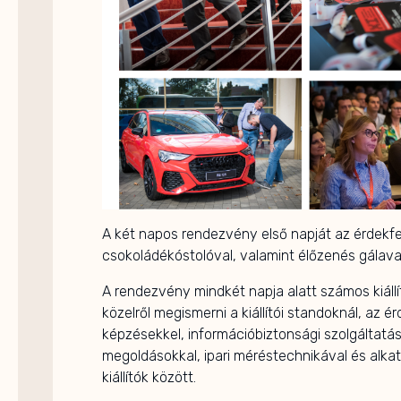
A két napos rendezvény első napját az érdekfe
csokoládékóstolóval, valamint élőzenés gálava
A rendezvény mindkét napja alatt számos kiállít
közelről megismerni a kiállítói standoknál, az 
képzésekkel, információbiztonsági szolgáltatások
megoldásokkal, ipari méréstechnikával és alkat
kiállítók között.