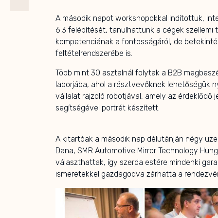
A második napot workshopokkal indítottuk, in
6.3 felépítését, tanulhattunk a cégek szellemi
kompetenciának a fontosságáról, de betekinté
feltételrendszerébe is.
Több mint 30 asztalnál folytak a B2B megbeszél
laborjába, ahol a résztvevőknek lehetőségük n
vállalat rajzoló robotjával, amely az érdeklődő 
segítségével portrét készített.
A kitartóak a második nap délutánján négy üz
Dana, SMR Automotive Mirror Technology Hunga
választhattak, így szerda estére mindenki gara
ismeretekkel gazdagodva zárhatta a rendezvé