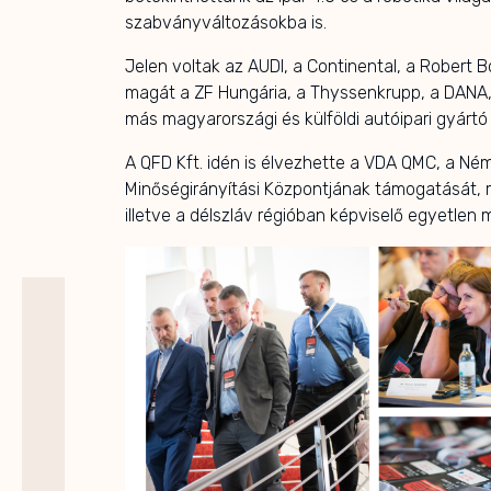
szabványváltozásokba is.
Jelen voltak az AUDI, a Continental, a Robert B
magát a ZF Hungária, a Thyssenkrupp, a DANA,
más magyarországi és külföldi autóipari gyártó 
A QFD Kft. idén is élvezhette a VDA QMC, a Né
Minőségirányítási Központjának támogatását,
illetve a délszláv régióban képviselő egyetlen