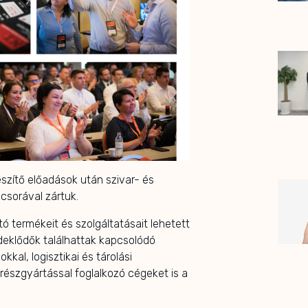
szítő előadások után szivar- és
csorával zártuk.
ó termékeit és szolgáltatásait lehetett
érdeklődők találhattak kapcsolódó
kal, logisztikai és tárolási
részgyártással foglalkozó cégeket is a