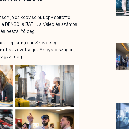
osch jeles képviselői, képviseltette
 a DENSO, a JABIL, a Valeo és számos
és beszállító cég.
met Gépjárműipari Szövetség
 mint a szövetséget Magyarországon,
 magyar cég.