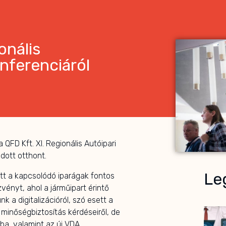
onális
onferenciáról
QFD Kft. XI. Regionális Autóipari
dott otthont.
Leg
ett a kapcsolódó iparágak fontos
zvényt, ahol a járműipart érintő
k a digitalizációról, szó esett a
minőségbiztosítás kérdéseiről, de
ába, valamint az új VDA