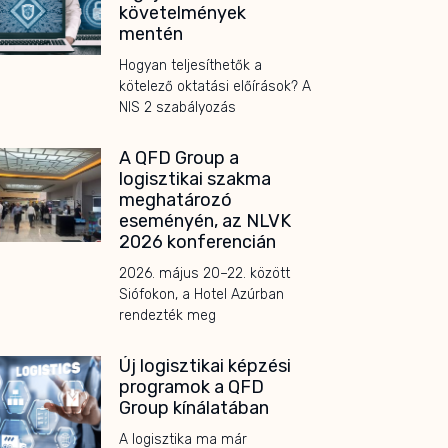
követelmények
mentén
Hogyan teljesíthetők a
kötelező oktatási előírások? A
NIS 2 szabályozás
A QFD Group a
logisztikai szakma
meghatározó
eseményén, az NLVK
2026 konferencián
2026. május 20–22. között
Siófokon, a Hotel Azúrban
rendezték meg
Új logisztikai képzési
programok a QFD
Group kínálatában
A logisztika ma már