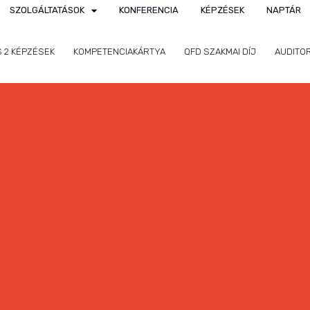
SZOLGÁLTATÁSOK
KONFERENCIA
KÉPZÉSEK
NAPTÁR
S 2 KÉPZÉSEK
KOMPETENCIAKÁRTYA
QFD SZAKMAI DÍJ
AUDITO