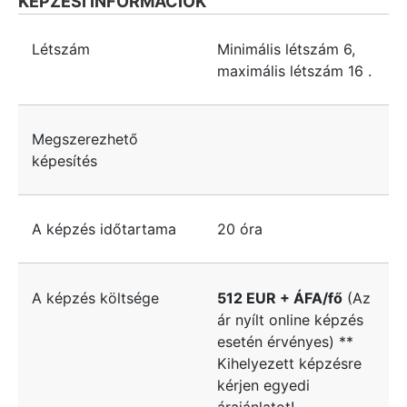
KÉPZÉSI INFORMÁCIÓK
Létszám
Minimális létszám
6
,
maximális létszám
16
.
Megszerezhető
képesítés
A képzés időtartama
20 óra
A képzés költsége
512 EUR + ÁFA/fő
(Az
ár nyílt online képzés
esetén érvényes) **
Kihelyezett képzésre
kérjen egyedi
árajánlatot!