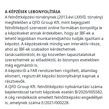
A KÉPZÉSEK LEBONYOLÍTÁSA
A felnőttképzési törvénynek (2013.évi LXXVII. törvény)
megfelelően a QFD Group Kft. mint bejegyzett
felnőttképző szervezet online formában bonyolítja le
a képzéseket annak érdekében, hogy az IBF-ek a
lehető legjobban munkarendjükhöz tudják igazítani a
képzést. A képzéseknek mindig van interaktív része,
ahol az IBF-ek szabadon kérdezhetnek
tanácsadóinktól, és így közvetlen tapasztalatokat
szerezhetnek az előadóktól, és bizonyos esetekben
még egymástól is.
A képzésről a FAR rendszerben rögzített, államilag
elismert, regisztrált képzési bizonyítványt kapnak a
résztvevők.
A QFD Group Kft. felnőttképzési nyilvántartási száma
bejelentéssel tartott képzések esetén B/2020/005582.
A cég rendelkezik emellett felnőttképzési engedéllyel
is, amelynek száma E/2021/000228.