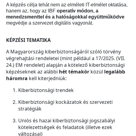
A képzés célja tehát nem az elméleti IT-elmélet oktatása,
hanem az, hogy az IBF
operatív módon, a
menedzsmenttel és a hatóságokkal együttműködve
megvédje a szervezet digitális vagyonát.
KÉPZÉSI TEMATIKA
A Magyarország kiberbiztonságáról szóló törvény
végrehajtási rendeletei (mint például a 17/2025. (VII.
24.) EM rendelet) alapján a kötelező kiberbiztonsági
képzéseknek az alábbi
hét témakör
közül
legalább
háromra
kell kiterjedniük:
Kiberbiztonsági trendek
Kiberbiztonsági kockázatok és szervezeti
stratégiák
Uniós és hazai kiberbiztonsági jogszabályi
kötelezettségek és feladatok (illetve ezek
változásai)