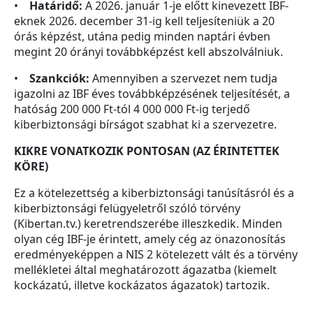
•
Határidő:
A 2026. január 1-je előtt kinevezett IBF-
eknek 2026. december 31-ig kell teljesíteniük a 20
órás képzést, utána pedig minden naptári évben
megint 20 órányi továbbképzést kell abszolválniuk.
•
Szankciók:
Amennyiben a szervezet nem tudja
igazolni az IBF éves továbbképzésének teljesítését, a
hatóság 200 000 Ft-tól 4 000 000 Ft-ig terjedő
kiberbiztonsági bírságot szabhat ki a szervezetre.
KIKRE VONATKOZIK PONTOSAN (AZ ÉRINTETTEK
KÖRE)
Ez a kötelezettség a kiberbiztonsági tanúsításról és a
kiberbiztonsági felügyeletről szóló törvény
(Kibertan.tv.) keretrendszerébe illeszkedik. Minden
olyan cég IBF-je érintett, amely cég az önazonosítás
eredményeképpen a NIS 2 kötelezett vált és a törvény
mellékletei által meghatározott ágazatba (kiemelt
kockázatú, illetve kockázatos ágazatok) tartozik.