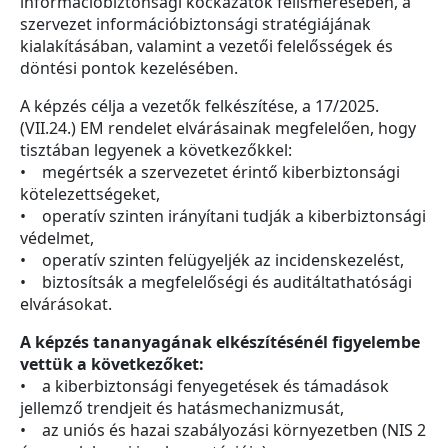
információbiztonsági kockázatok felismerésében, a
szervezet információbiztonsági stratégiájának
kialakításában, valamint a vezetői felelősségek és
döntési pontok kezelésében.
A képzés célja a vezetők felkészítése, a 17/2025.
(VII.24.) EM rendelet elvárásainak megfelelően, hogy
tisztában legyenek a következőkkel:
• megértsék a szervezetet érintő kiberbiztonsági
kötelezettségeket,
• operatív szinten irányítani tudják a kiberbiztonsági
védelmet,
• operatív szinten felügyeljék az incidenskezelést,
• biztosítsák a megfelelőségi és auditáltathatósági
elvárásokat.
A képzés tananyagának elkészítésénél figyelembe
vettük a következőket:
• a kiberbiztonsági fenyegetések és támadások
jellemző trendjeit és hatásmechanizmusát,
• az uniós és hazai szabályozási környezetben (NIS 2