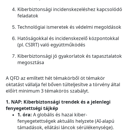
Kiberbiztonsági incidenskezeléshez kapcsolódó
feladatok
Technológiai ismeretek és védelmi megoldások
Hatóságokkal és incidenskezelő központokkal
(pl. CSIRT) való együttműködés
Kiberbiztonsági jó gyakorlatok és tapasztalatok
megosztása
A QFD az említett hét témakörből öt témakör
oktatást vállalja fel bőven túlteljesítve a törvény által
előírt minimum 3 témakörös szabályt.
1. NAP: Kiberbiztonsági trendek és a jelenlegi
fenyegetettségi tájkép
1. óra:
A globális és hazai kiber-
fenyegetettségek aktuális helyzete (AI-alapú
támadások, ellátási láncok sérülékenysége).