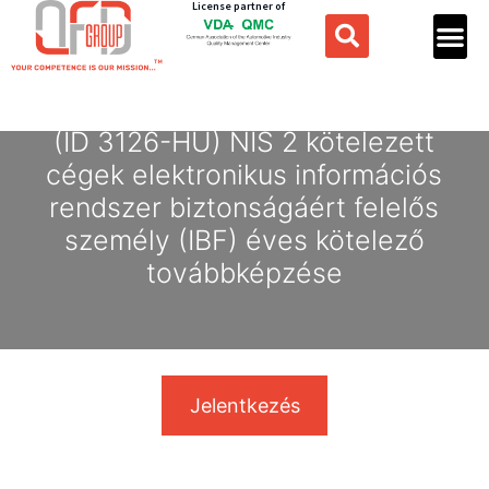
License partner of
(ID 3126-HU) NIS 2 kötelezett
cégek elektronikus információs
rendszer biztonságáért felelős
személy (IBF) éves kötelező
továbbképzése
Jelentkezés