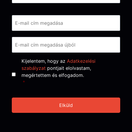
Email
*
Consent
*
Kijelentem, hogy az
Adatkezelési
szabályzat
pontjait elolvastam,
megértettem és elfogadom.
*