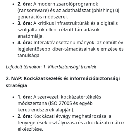
2. óra:
A modern zsarolóprogramok
(ransomware) és az adathalászat (phishing) új
generációs módszerei.
3. óra:
A kritikus infrastruktúrák és a digitális
szolgáltatók elleni célzott támadások
anatómiája.
4. óra:
Interaktív esettanulmányok: az elmúlt év
legjelentősebb kiber-támadásainak elemzése és
tanulságai
Lefedett témakör: 1. Kiberbiztonsági trendek
2. NAP: Kockázatkezelés és információbiztonsági
stratégia
1. óra:
A szervezeti kockázatértékelés
módszertana (ISO 27005 és egyéb
keretrendszerek alapján).
2. óra:
Kockázati étvágy meghatározása, a
fenyegetések osztályozása és a kockázati mátrix
elkészítése.