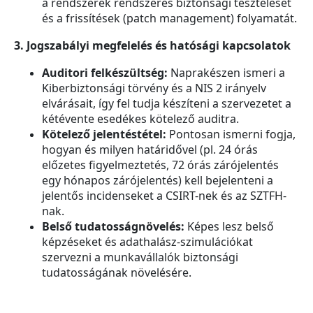
a rendszerek rendszeres biztonsági tesztelését
és a frissítések (patch management) folyamatát.
3. Jogszabályi megfelelés és hatósági kapcsolatok
Auditori felkészültség:
Naprakészen ismeri a
Kiberbiztonsági törvény és a NIS 2 irányelv
elvárásait, így fel tudja készíteni a szervezetet a
kétévente esedékes kötelező auditra.
Kötelező jelentéstétel:
Pontosan ismerni fogja,
hogyan és milyen határidővel (pl. 24 órás
előzetes figyelmeztetés, 72 órás zárójelentés
egy hónapos zárójelentés) kell bejelenteni a
jelentős incidenseket a CSIRT-nek és az SZTFH-
nak.
Belső tudatosságnövelés:
Képes lesz belső
képzéseket és adathalász-szimulációkat
szervezni a munkavállalók biztonsági
tudatosságának növelésére.