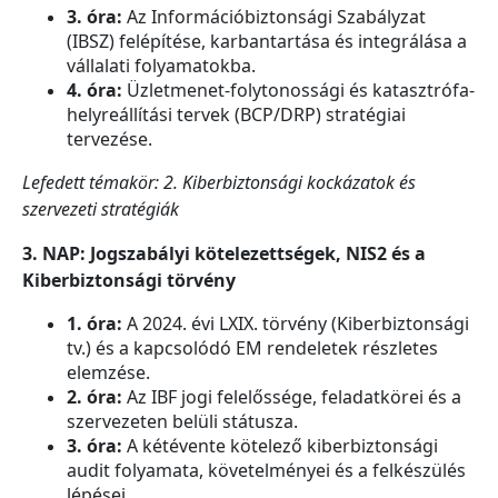
3. óra:
Az Információbiztonsági Szabályzat
(IBSZ) felépítése, karbantartása és integrálása a
vállalati folyamatokba.
4. óra:
Üzletmenet-folytonossági és katasztrófa-
helyreállítási tervek (BCP/DRP) stratégiai
tervezése.
Lefedett témakör: 2. Kiberbiztonsági kockázatok és
szervezeti stratégiák
3. NAP: Jogszabályi kötelezettségek, NIS2 és a
Kiberbiztonsági törvény
1. óra:
A 2024. évi LXIX. törvény (Kiberbiztonsági
tv.) és a kapcsolódó EM rendeletek részletes
elemzése.
2. óra:
Az IBF jogi felelőssége, feladatkörei és a
szervezeten belüli státusza.
3. óra:
A kétévente kötelező kiberbiztonsági
audit folyamata, követelményei és a felkészülés
lépései.