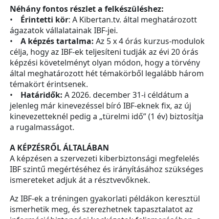
Néhány fontos részlet a felkészüléshez:
•
Érintetti kör
: A Kibertan.tv. által meghatározott
ágazatok vállalatainak IBF-jei.
•
A képzés tartalma:
Az 5 x 4 órás kurzus-modulok
célja, hogy az IBF-ek teljesíteni tudják az évi 20 órás
képzési követelményt olyan módon, hogy a törvény
által meghatározott hét témakörből legalább három
témakört érintsenek.
•
Határidők:
A 2026. december 31-i céldátum a
jelenleg már kinevezéssel bíró IBF-eknek fix, az új
kinevezetteknél pedig a „türelmi idő” (1 év) biztosítja
a rugalmasságot.
A KÉPZÉSRŐL ÁLTALÁBAN
A képzésen a szervezeti kiberbiztonsági megfelelés
IBF szintű megértéséhez és irányításához szükséges
ismereteket adjuk át a résztvevőknek.
Az IBF-ek a tréningen gyakorlati példákon keresztül
ismerhetik meg, és szerezhetnek tapasztalatot az