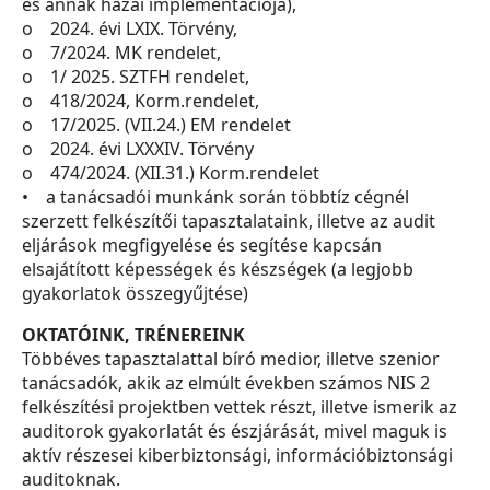
és annak hazai implementációja),
o 2024. évi LXIX. Törvény,
o 7/2024. MK rendelet,
o 1/ 2025. SZTFH rendelet,
o 418/2024, Korm.rendelet,
o 17/2025. (VII.24.) EM rendelet
o 2024. évi LXXXIV. Törvény
o 474/2024. (XII.31.) Korm.rendelet
• a tanácsadói munkánk során többtíz cégnél
szerzett felkészítői tapasztalataink, illetve az audit
eljárások megfigyelése és segítése kapcsán
elsajátított képességek és készségek (a legjobb
gyakorlatok összegyűjtése)
OKTATÓINK, TRÉNEREINK
Többéves tapasztalattal bíró medior, illetve szenior
tanácsadók, akik az elmúlt években számos NIS 2
felkészítési projektben vettek részt, illetve ismerik az
auditorok gyakorlatát és észjárását, mivel maguk is
aktív részesei kiberbiztonsági, információbiztonsági
auditoknak.