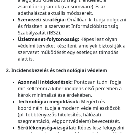
a legújabb kiberbiztonsági trendeket, a
zsarolóprogramok (ransomware) és az
adathalászat aktuális módszereit.
Szervezeti stratégia:
Önállóan ki tudja dolgozni
és frissíteni a szervezet Információbiztonsági
Szabályzatát (IBSZ).
Üzletmenet-folytonosság:
Képes lesz olyan
védelmi terveket készíteni, amelyek biztosítják a
szervezet működését egy esetleges támadás
alatt is.
2. Incidenskezelés és technológiai védelem
Azonnali intézkedések:
Pontosan tudni fogja,
mit kell tenni a kiber-incidens első perceiben a
károk minimalizálása érdekében.
Technológiai megoldások:
Megérti és
koordinálni tudja a modern védelmi eszközök
(pl. többtényezős hitelesítés, hálózati
szegmentáció, végpontvédelem) bevezetését.
Sérülékenység-vizsgálat:
Képes lesz felügyelni