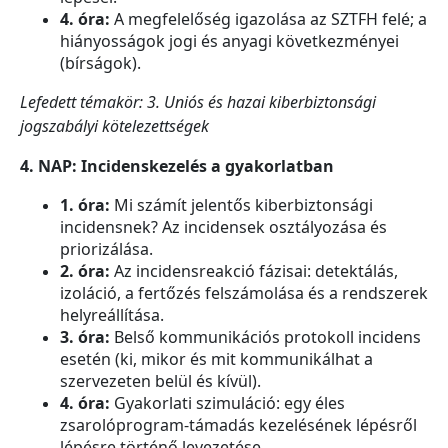
4. óra:
A megfelelőség igazolása az SZTFH felé; a
hiányosságok jogi és anyagi következményei
(bírságok).
Lefedett témakör: 3. Uniós és hazai kiberbiztonsági
jogszabályi kötelezettségek
4. NAP: Incidenskezelés a gyakorlatban
1. óra:
Mi számít jelentős kiberbiztonsági
incidensnek? Az incidensek osztályozása és
priorizálása.
2. óra:
Az incidensreakció fázisai: detektálás,
izoláció, a fertőzés felszámolása és a rendszerek
helyreállítása.
3. óra:
Belső kommunikációs protokoll incidens
esetén (ki, mikor és mit kommunikálhat a
szervezeten belül és kívül).
4. óra:
Gyakorlati szimuláció: egy éles
zsarolóprogram-támadás kezelésének lépésről
lépésre történő levezetése.