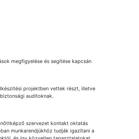
árások megfigyelése és segítése kapcsán
észítési projektben vettek részt, illetve
óbiztonsági auditoknak.
elnőttképző szervezet kontakt oktatás
bban munkarendjükhöz tudják igazítani a
któl, és így közvetlen tapasztalatokat