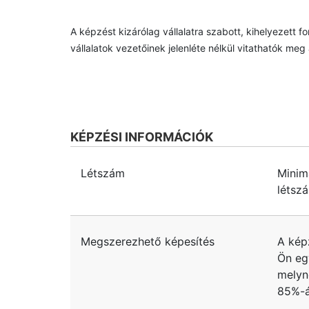
A képzést kizárólag vállalatra szabott, kihelyezett f
vállalatok vezetőinek jelenléte nélkül vitathatók meg
KÉPZÉSI INFORMÁCIÓK
Létszám
Minim
létsz
Megszerezhető képesítés
A kép
Ön eg
melyn
85%-á