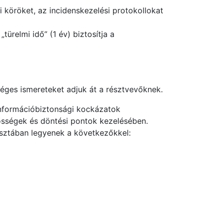
i köröket, az incidenskezelési protokollokat
ürelmi idő” (1 év) biztosítja a
éges ismereteket adjuk át a résztvevőknek.
 információbiztonsági kockázatok
elősségek és döntési pontok kezelésében.
tisztában legyenek a következőkkel: