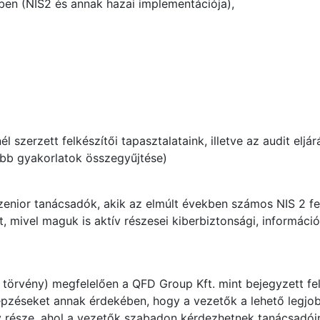
ben (NIS2 és annak hazai implementációja),
szerzett felkészítői tapasztalataink, illetve az audit elj
jobb gyakorlatok összegyűjtése)
szenior tanácsadók, akik az elmúlt években számos NIS 2 felk
t, mivel maguk is aktív részesei kiberbiztonsági, informáci
. törvény) megfelelően a QFD Group Kft. mint bejegyzett f
képzéseket annak érdekében, hogy a vezetők a lehető legjo
 része, ahol a vezetők szabadon kérdezhetnek tanácsadóin