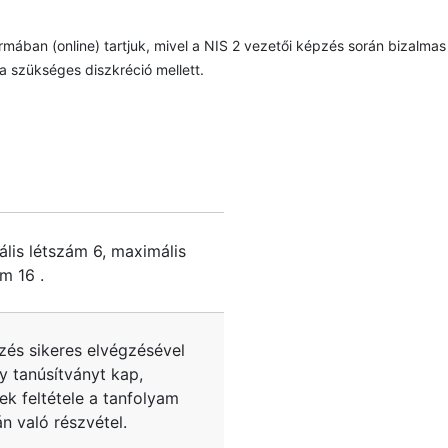
ormában (online) tartjuk, mivel a NIS 2 vezetői képzés során bizalmas
 a szükséges diszkréció mellett.
ális létszám
6
, maximális
ám
16
.
zés sikeres elvégzésével
y tanúsítványt kap,
ek feltétele a tanfolyam
n való részvétel.