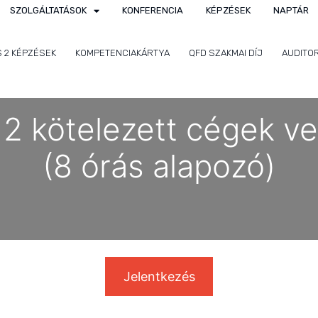
SZOLGÁLTATÁSOK
KONFERENCIA
KÉPZÉSEK
NAPTÁR
S 2 KÉPZÉSEK
KOMPETENCIAKÁRTYA
QFD SZAKMAI DÍJ
AUDITO
2 kötelezett cégek v
(8 órás alapozó)
Jelentkezés