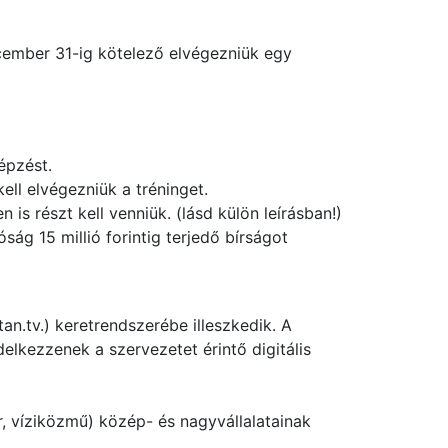
ecember 31-ig kötelező elvégezniük egy
épzést.
ell elvégezniük a tréninget.
s részt kell venniük. (lásd külön leírásban!)
ág 15 millió forintig terjedő bírságot
an.tv.) keretrendszerébe illeszkedik. A
lkezzenek a szervezetet érintő digitális
, víziközmű) közép- és nagyvállalatainak