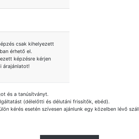
képzés csak kihelyezett
ban érhető el.
yezett képzésre kérjen
 árajánlatot!
t és a tanúsítványt.
ltatást (délelőtti és délutáni frissítők, ebéd).
ülön kérés esetén szívesen ajánlunk egy közelben lévő szál