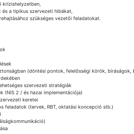
 krízishelyzetben,
és a tipikus szervezeti hibákat,
rehajtásához szükséges vezetői feladatokat.
sok
dések
onságban (döntési pontok, felelősségi körök, bíráságok, b
érdekében
ehetséges szervezeti stratégiák
k (NIS 2 / és hazai implementációja)
zervezeti keretei
feladatok (tervek, RBT, oktatási koncepció stb.)
i
válságkommunikáció)
tása