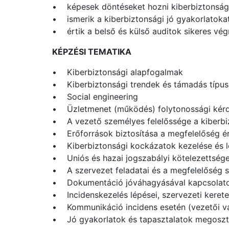
• képesek döntéseket hozni kiberbiztonsági
• ismerik a kiberbiztonsági jó gyakorlatokat 
• értik a belső és külső auditok sikeres vég
KÉPZÉSI TEMATIKA
• Kiberbiztonsági alapfogalmak
• Kiberbiztonsági trendek és támadás típu
• Social engineering
• Üzletmenet (működés) folytonossági kér
• A vezető személyes felelőssége a kiberbizt
• Erőforrások biztosítása a megfelelőség 
• Kiberbiztonsági kockázatok kezelése és l
• Uniós és hazai jogszabályi kötelezettsége
• A szervezet feladatai és a megfelelőség s
• Dokumentáció jóváhagyásával kapcsolatos 
• Incidenskezelés lépései, szervezeti kerete
• Kommunikáció incidens esetén (vezetői 
• Jó gyakorlatok és tapasztalatok megosz