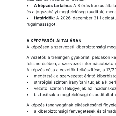
•
A képzés tartalma:
A 8 órás kurzus általá
és a jogszabályi megfelelőség (auditok) menet
•
Határidők:
A 2026. december 31-i céldátum 
rugalmasságot.
A KÉPZÉSRŐL ÁLTALÁBAN
A képzésen a szervezeti kiberbiztonsági megf
A vezetők a tréningen gyakorlati példákon ke
felismerésében, a szervezet információbizton
A képzés célja a vezetők felkészítése, a 17/2
• megértsék a szervezetet érintő kiberbizt
• stratégiai szinten irányítani tudják a kibe
• vezetői szinten felügyeljék az incidenskez
• biztosítsák a megfelelőségi és auditáltath
A képzés tananyagának elkészítésénél figye
• a kiberbiztonsági fenyegetések és támadá