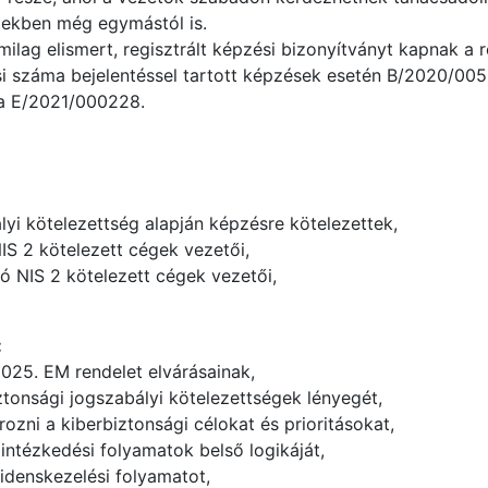
etekben még egymástól is.
milag elismert, regisztrált képzési bizonyítványt kapnak a
si száma bejelentéssel tartott képzések esetén B/2020/005
ma E/2021/000228.
yi kötelezettség alapján képzésre kötelezettek,
IS 2 kötelezett cégek vezetői,
 NIS 2 kötelezett cégek vezetői,
:
025. EM rendelet elvárásainak,
ztonsági jogszabályi kötelezettségek lényegét,
zni a kiberbiztonsági célokat és prioritásokat,
intézkedési folyamatok belső logikáját,
cidenskezelési folyamatot,