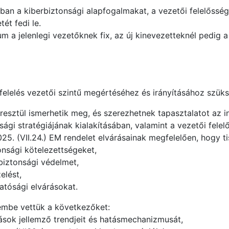
ban a kiberbiztonsági alapfogalmakat, a vezetői felelősség
ét fedi le.
a jelenlegi vezetőknek fix, az új kinevezetteknél pedig a „t
elelés vezetői szintű megértéséhez és irányításához szüks
resztül ismerhetik meg, és szerezhetnek tapasztalatot az
sági stratégiájának kialakításában, valamint a vezetői fel
025. (VII.24.) EM rendelet elvárásainak megfelelően, hogy 
onsági kötelezettségeket,
rbiztonsági védelmet,
elést,
atósági elvárásokat.
lembe vettük a következőket:
sok jellemző trendjeit és hatásmechanizmusát,