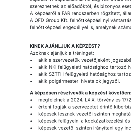
szerezhetnek az előadóktól, és bizonyos es
A képzésről a FAR rendszerben rögzített, álla
A QFD Group Kft. felnőttképzési nyilvántartá
felnőttképzési engedéllyel is, amelynek szá
KINEK AJÁNLJUK A KÉPZÉST?
Azoknak ajánljuk a tréninget:
• akik a szervezetük vezetőjeként jogszabál
• akik NKI felügyeleti hatósághoz tartozó N
• akik SZTFH felügyeleti hatósághoz tartozó
• akik polgármesteri hivatalok jegyzői.
A képzésen résztvevők a képzést követően
• megfelelnek a 2024. LXIX. törvény és 17/2
• érteni fogják a szervezetet érintő kiberbi
• képesek lesznek vezetői szinten meghatáro
• képesek felügyelni a kockázatkezelési és 
• képesek vezetői szinten irányítani egy in