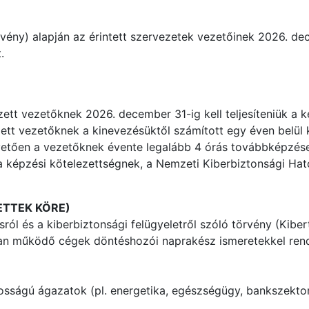
örvény) alapján az érintett szervezetek vezetőinek 2026. d
.
zett vezetőknek 2026. december 31-ig kell teljesíteniük a k
zett vezetőknek a kinevezésüktől számított egy éven belül k
etően a vezetőknek évente legalább 4 órás továbbképzésen i
képzési kötelezettségnek, a Nemzeti Kiberbiztonsági Hatós
ETTEK KÖRE)
ról és a kiberbiztonsági felügyeletről szóló törvény (Kibert
ban működő cégek döntéshozói naprakész ismeretekkel rende
tosságú ágazatok (pl. energetika, egészségügy, bankszektor