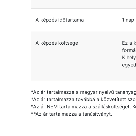
A képzés időtartama
1 nap
A képzés költsége
Ez a 
formá
Kihel
egyedi
*Az ár tartalmazza a magyar nyelvű tananyago
*Az ár tartalmazza továbbá a közvetített szolgá
*Az ár NEM tartalmazza a szállásköltséget. K
**Az ár tartalmazza a tanúsítványt.