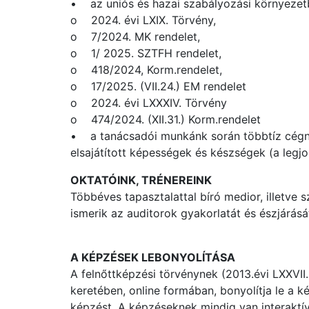
• az uniós és hazai szabályozási környezet
o 2024. évi LXIX. Törvény,
o 7/2024. MK rendelet,
o 1/ 2025. SZTFH rendelet,
o 418/2024, Korm.rendelet,
o 17/2025. (VII.24.) EM rendelet
o 2024. évi LXXXIV. Törvény
o 474/2024. (XII.31.) Korm.rendelet
• a tanácsadói munkánk során többtíz cégnél 
elsajátított képességek és készségek (a leg
OKTATÓINK, TRÉNEREINK
Többéves tapasztalattal bíró medior, illetve 
ismerik az auditorok gyakorlatát és észjárásá
A KÉPZÉSEK LEBONYOLÍTÁSA
A felnőttképzési törvénynek (2013.évi LXXVII
keretében, online formában, bonyolítja le a 
képzést. A képzéseknek mindig van interaktív