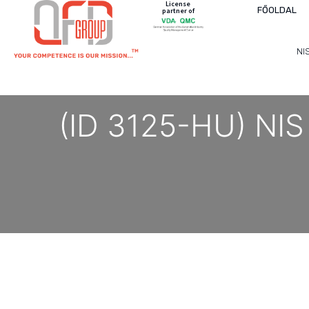
License
FŐOLDAL
partner of
NI
(ID 3125-HU) NIS 