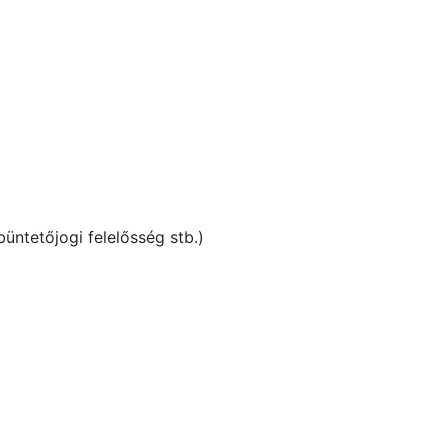
üntetőjogi felelősség stb.)