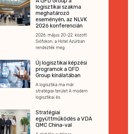
A QFD Group a
logisztikai szakma
meghatározó
eseményén, az NLVK
2026 konferencián
2026. május 20–22. között
Siófokon, a Hotel Azúrban
rendezték meg
Új logisztikai képzési
programok a QFD
Group kínálatában
A logisztika ma már
stratégiai terület A modern
logisztikai és
Stratégiai
együttműködés a VDA
QMC China-val