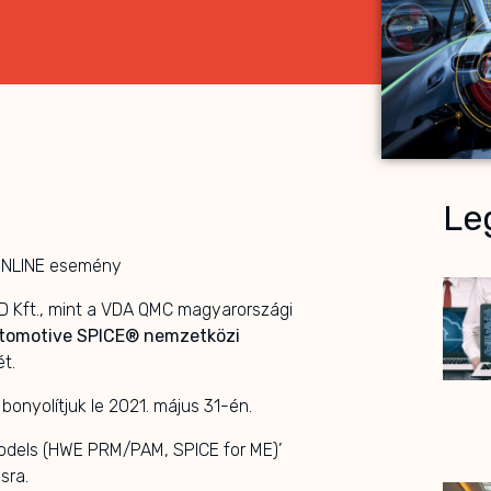
Leg
 ONLINE esemény
D Kft., mint a VDA QMC magyarországi
tomotive SPICE® nemzetközi
t.
onyolítjuk le 2021. május 31-én.
models (HWE PRM/PAM, SPICE for ME)’
sra.