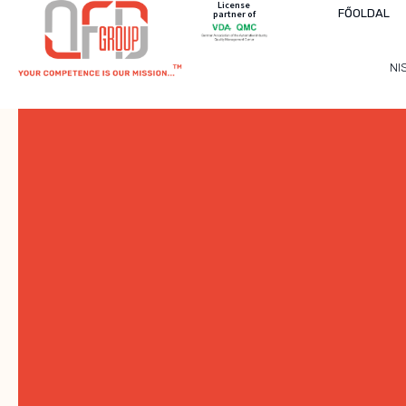
License
FŐOLDAL
partner of
NI