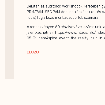
Délután az auditorok workshopok keretében gy
PRM/PAM, SEC PAM Add-on képzésekkel, és az 
Tools) foglalkozó munkacsoportok számára.
A rendezvényen 60 résztvevővel számolunk, ak
jelentkezhetnek: https://www.intacs.info/ind
05-31-gate4spice-event-the-reality-plug-in
ELÖZŐ