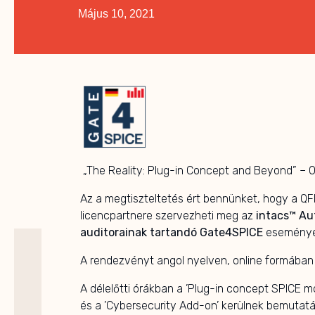
Május 10, 2021
„The Reality: Plug-in Concept and Beyond” –
Az a megtiszteltetés ért bennünket, hogy a QF
licencpartnere szervezheti meg az
intacs™
Au
auditorainak
tartandó
Gate4SPICE
eseményé
A rendezvényt angol nyelven, online formában b
A délelőtti órákban a ’Plug-in concept SPICE 
és a ’Cybersecurity Add-on’ kerülnek bemutatá