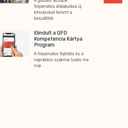
A globális autóipar
folyamatos átalakulása új
kihívásokat teremt a
beszállítók
Elindult a QFD
Kompetencia Kártya
Program
A folyamatos fejlődés és a
naprakész szakmai tudás ma
már