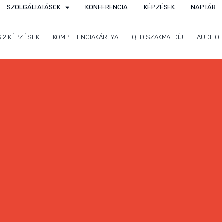
SZOLGÁLTATÁSOK
KONFERENCIA
KÉPZÉSEK
NAPTÁR
S 2 KÉPZÉSEK
KOMPETENCIAKÁRTYA
QFD SZAKMAI DÍJ
AUDITO