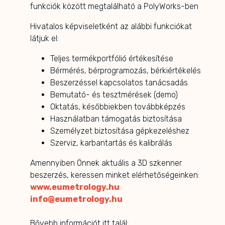
funkciók között megtalálható a PolyWorks-ben
Hivatalos képviseletként az alábbi funkciókat
látjuk el:
Teljes termékportfólió értékesítése
Bérmérés, bérprogramozás, bérkiértékelés
Beszerzéssel kapcsolatos tanácsadás
Bemutató- és tesztmérések (demo)
Oktatás, későbbiekben továbbképzés
Használatban támogatás biztosítása
Személyzet biztosítása gépkezeléshez
Szerviz, karbantartás és kalibrálás
Amennyiben Önnek aktuális a 3D szkenner
beszerzés, keressen minket elérhetőségeinken:
www.eumetrology.hu
info@eumetrology.hu
Bővebb információt itt talál: