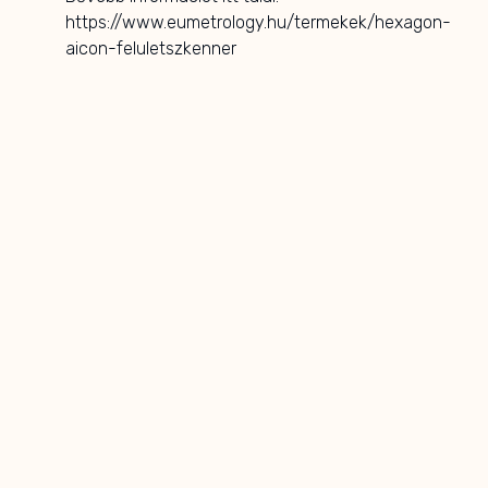
https://www.eumetrology.hu/termekek/hexagon-
aicon-feluletszkenner
ELÖZŐ
KÖVETKEZŐ
Legfrissebb híreink
NIS 2 képzések a
legújabb
követelmények
mentén
Hogyan teljesíthetők a
kötelező oktatási előírások? A