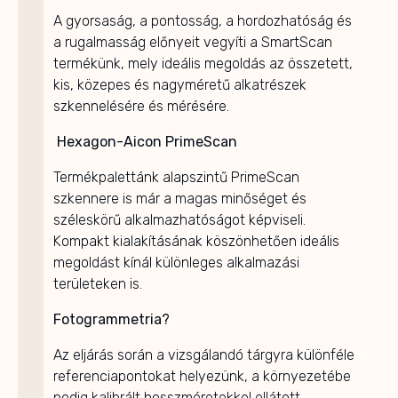
A gyorsaság, a pontosság, a hordozhatóság és
a rugalmasság előnyeit vegyíti a SmartScan
termékünk, mely ideális megoldás az összetett,
kis, közepes és nagyméretű alkatrészek
szkennelésére és mérésére.
Hexagon-Aicon PrimeScan
Termékpalettánk alapszintű PrimeScan
szkennere is már a magas minőséget és
széleskörű alkalmazhatóságot képviseli.
Kompakt kialakításának köszönhetően ideális
megoldást kínál különleges alkalmazási
területeken is.
Fotogrammetria?
Az eljárás során a vizsgálandó tárgyra különféle
referenciapontokat helyezünk, a környezetébe
pedig kalibrált hosszméretekkel ellátott