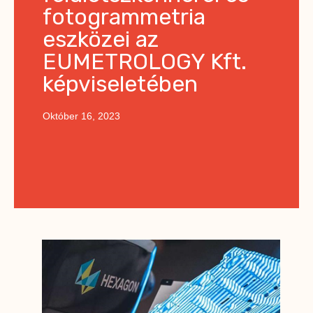
fotogrammetria
eszközei az
EUMETROLOGY Kft.
képviseletében
Október 16, 2023