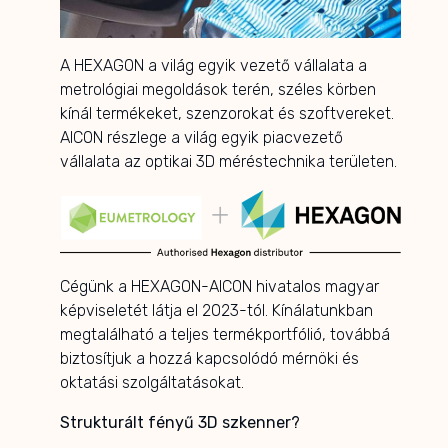
A HEXAGON a világ egyik vezető vállalata a
metrológiai megoldások terén, széles körben
kínál termékeket, szenzorokat és szoftvereket.
AICON részlege a világ egyik piacvezető
vállalata az optikai 3D méréstechnika területen.
Cégünk a HEXAGON-AICON hivatalos magyar
képviseletét látja el 2023-tól. Kínálatunkban
megtalálható a teljes termékportfólió, továbbá
biztosítjuk a hozzá kapcsolódó mérnöki és
oktatási szolgáltatásokat.
Strukturált fényű 3D szkenner?