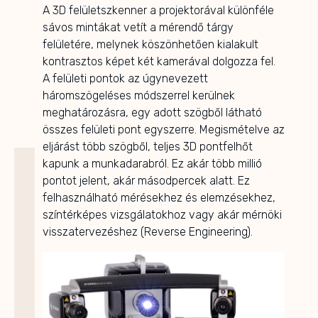
A 3D felületszkenner a projektorával különféle
sávos mintákat vetít a mérendő tárgy
felületére, melynek köszönhetően kialakult
kontrasztos képet két kamerával dolgozza fel.
A felületi pontok az úgynevezett
háromszögeléses módszerrel kerülnek
meghatározásra, egy adott szögből látható
összes felületi pont egyszerre. Megismételve az
eljárást több szögből, teljes 3D pontfelhőt
kapunk a munkadarabról. Ez akár több millió
pontot jelent, akár másodpercek alatt. Ez
felhasználható mérésekhez és elemzésekhez,
színtérképes vizsgálatokhoz vagy akár mérnöki
visszatervezéshez (Reverse Engineering).