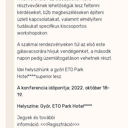
résztvevőknek lehetőségük lesz feltenni
kérdéseiket, b2b megbeszéléseken építeni
üzleti kapcsolataikat, valamint elmélyíteni
tudásukat specifikus kiscsoportos
workshopokon.
A szakmai rendezvényeken túl az első este
gálavacsorára hívjuk vendégeinket, a második
napon pedig üzemlátogatáson vehetnek részt.
Idei helyszínünk a győri ETO Park
Hotel****superior lesz.
A konferencia időpontja: 2022. október 18-
19.
Helyszíne: Győr, ETO Park Hotel****
Jegyek és további
információ: <<<Regisztráció>>>