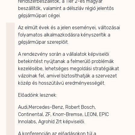
rendszerbeszállítók, a Tier 2-es magyar
beszállítók, valamint a délszláv régió jelentős
gépjárműipari cégei.
Az elmúlt évek és a jelen eseményei, változásai
folyamatos alkalmazkodásra kényszerítik a
gépjárműipar szereplőit.
A rendezvény során a vállalatok képviselői
betekintést nyújtanak a felmerülő problémák
kezelésébe, lehetséges megoldási stratégiákat
vázolnak fel, amivel biztosíthatják a szervezet
közép és hosszútávú eredményességét.
Előadóink lesznek:
Audi,Mercedes-Benz, Robert Bosch,
Continental, ZF, Knorr-Bremse, LEONI, EPIC
Innolabs, Agrohíd Zrt képviselői.
A konferencián az előadásokon túl a