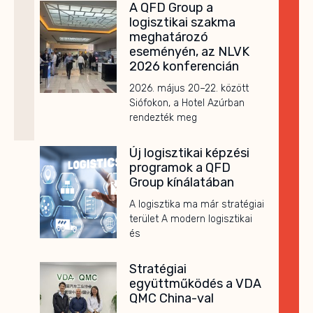
A QFD Group a
logisztikai szakma
meghatározó
eseményén, az NLVK
2026 konferencián
2026. május 20–22. között
Siófokon, a Hotel Azúrban
rendezték meg
Új logisztikai képzési
programok a QFD
Group kínálatában
A logisztika ma már stratégiai
terület A modern logisztikai
és
Stratégiai
együttműködés a VDA
QMC China-val