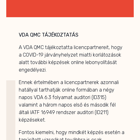
VDA QMC TÁJÉKOZTATÁS
A VDA QMC tájékoztatta licencpartnereit, hogy
a COVID-19 járványhelyzet miatti korlátozások
alatt további képzések online lebonyolítását
engedélyezi.
Ennek értelmében a licencpartnerek azonnali
hatállyal tarthatják online formában a négy
napos VDA 6.3 folyamat auditori (ID315)
valamint a három napos első és második fél
általi IATF 16949 rendszer auditori (ID211)
képzéseket.
Fontos kiemelni, hogy mindkét képzés esetén a
tanúsított vizsgákat továbbra is csak