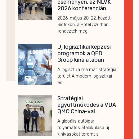
eseményén, az NLVK
2026 konferencián
2026. május 20–22. között
Siófokon, a Hotel Azúrban
rendezték meg
Új logisztikai képzési
programok a QFD
Group kínálatában
A logisztika ma már stratégiai
terület A modern logisztikai
és
Stratégiai
együttműködés a VDA
QMC China-val
A globális autóipar
folyamatos átalakulása új
kihívásokat teremt a