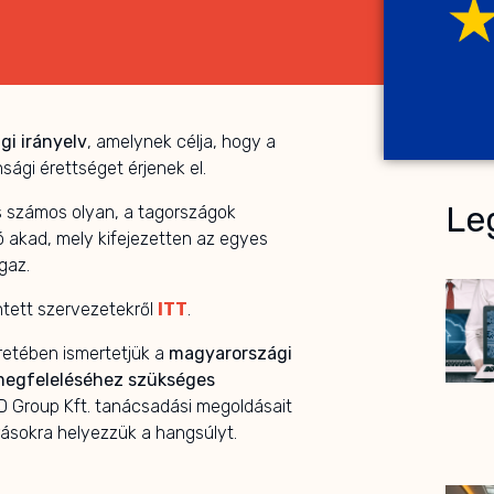
gi irányelv
, amelynek célja, hogy a
ági érettséget érjenek el.
Leg
is számos olyan, a tagországok
ó akad, mely kifejezetten az egyes
gaz.
intett szervezetekről
ITT
.
eretében ismertetjük a
magyarországi
 megfeleléséhez szükséges
FD Group Kft. tanácsadási megoldásait
írásokra helyezzük a hangsúlyt.