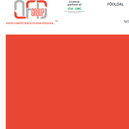
License
FŐOLDAL
partner of
NI