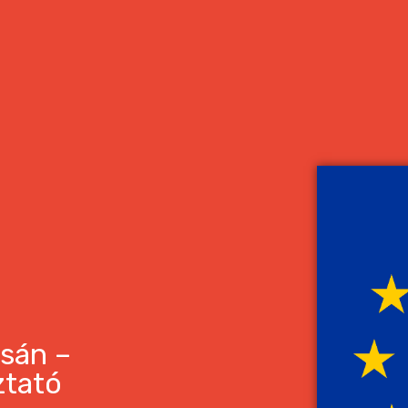
csán –
ztató