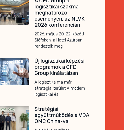
A QFD Group a
logisztikai szakma
meghatározó
eseményén, az NLVK
2026 konferencián
2026. május 20–22. között
Siófokon, a Hotel Azúrban
rendezték meg
Új logisztikai képzési
programok a QFD
Group kínálatában
A logisztika ma már
stratégiai terület A modern
logisztikai és
Stratégiai
együttműködés a VDA
QMC China-val