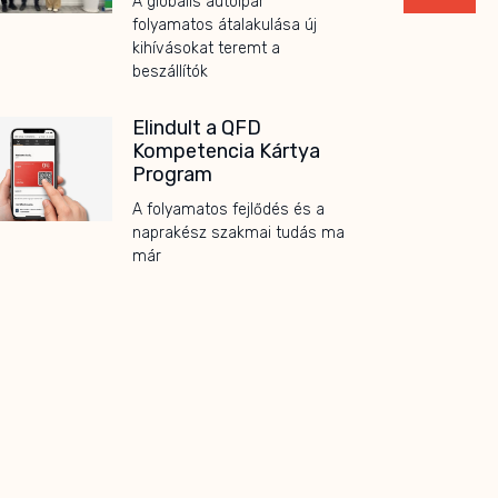
A globális autóipar
folyamatos átalakulása új
kihívásokat teremt a
beszállítók
Elindult a QFD
Kompetencia Kártya
Program
A folyamatos fejlődés és a
naprakész szakmai tudás ma
már