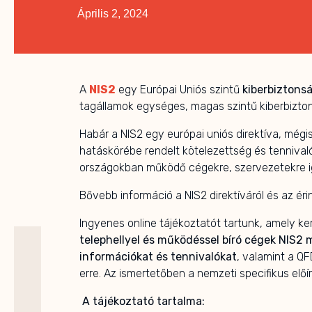
Április 2, 2024
A
NIS2
egy Európai Uniós szintű
kiberbiztonsá
tagállamok egységes, magas szintű kiberbiztons
Habár a NIS2 egy európai uniós direktíva, még
hatáskörébe rendelt kötelezettség és tennival
országokban működő cégekre, szervezetekre i
Bővebb információ a NIS2 direktíváról és az ér
Ingyenes online tájékoztatót tartunk, amely k
telephellyel és működéssel bíró cégek NIS2
információkat és tennivalókat
, valamint a Q
erre. Az ismertetőben a nemzeti specifikus elő
A tájékoztató tartalma: