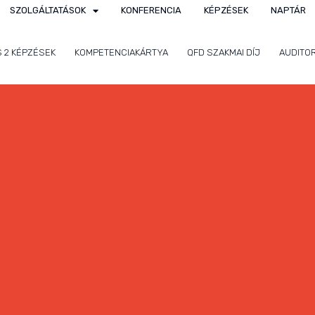
SZOLGÁLTATÁSOK
KONFERENCIA
KÉPZÉSEK
NAPTÁR
S 2 KÉPZÉSEK
KOMPETENCIAKÁRTYA
QFD SZAKMAI DÍJ
AUDITO