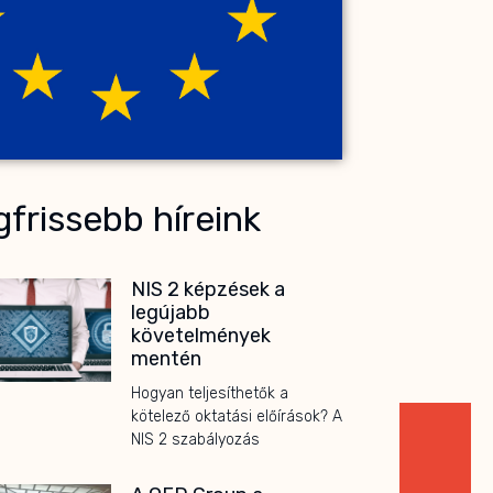
frissebb híreink
NIS 2 képzések a
legújabb
követelmények
mentén
Hogyan teljesíthetők a
kötelező oktatási előírások? A
NIS 2 szabályozás