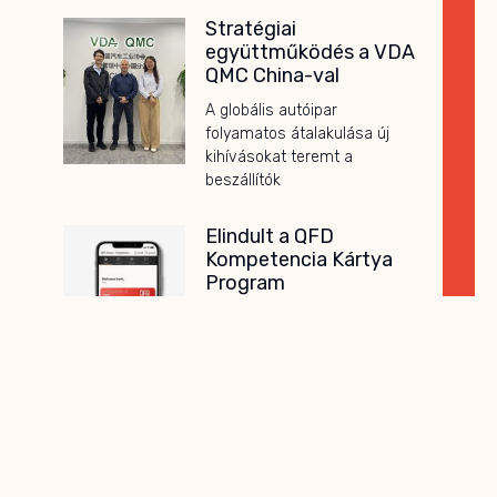
Stratégiai
együttműködés a VDA
QMC China-val
A globális autóipar
folyamatos átalakulása új
kihívásokat teremt a
beszállítók
Elindult a QFD
Kompetencia Kártya
Program
A folyamatos fejlődés és a
naprakész szakmai tudás ma
már