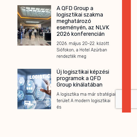
A QFD Group a
logisztikai szakma
meghatározó
eseményén, az NLVK
2026 konferencián
2026. május 20–22. között
Siófokon, a Hotel Azúrban
rendezték meg
Új logisztikai képzési
programok a QFD
Group kínálatában
A logisztika ma már stratégiai
terület A modern logisztikai
és
Stratégiai
együttműködés a VDA
QMC China-val