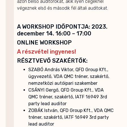
azon belső auditorokat, akik ilyen cégeknél
végeznek első és második fél általi auditokat.
A WORKSHOP IDŐPONTJA: 2023.
december 14. 16:00 – 17:00
ONLINE WORKSHOP
A részvétel ingyenes!
RÉSZTVEVŐ SZAKÉRTŐK:
SZABÓ András Viktor, QFD Group Kft.,
ügyvezető, VDA QMC tréner, szakértő,
nemzetközi autóipari szakember
CSÁNYI Gergő, QFD Group Kft., VDA
QMC tréner, szakértő, IATF 16949 3rd
party lead auditor
ZOBÁK István, QFD Group Kft., VDA QMC
tréner, szakértő, IATF 16949 3rd party
lead auditor