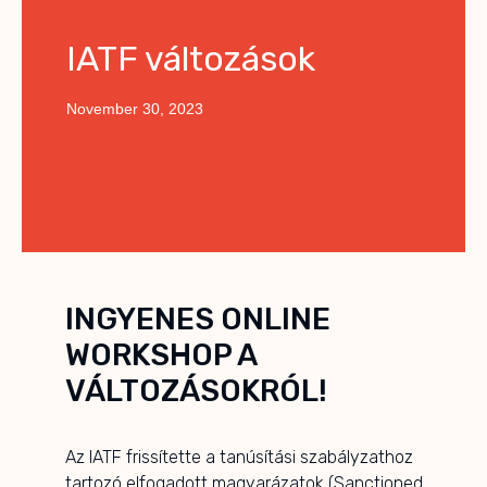
IATF változások
November 30, 2023
INGYENES ONLINE
WORKSHOP A
VÁLTOZÁSOKRÓL!
Az IATF frissítette a tanúsítási szabályzathoz
tartozó elfogadott magyarázatok (Sanctioned