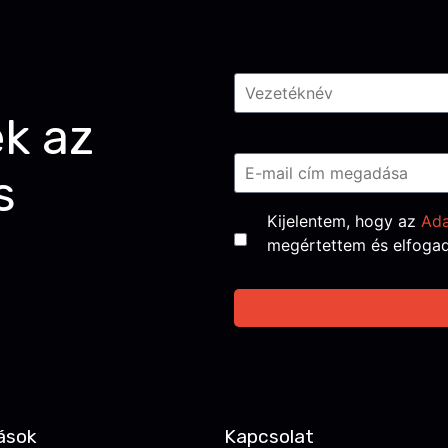
Név
*
ek az
Email
*
s
Consent
*
Kijelentem, hogy az
Ada
megértettem és elfoga
ások
Kapcsolat