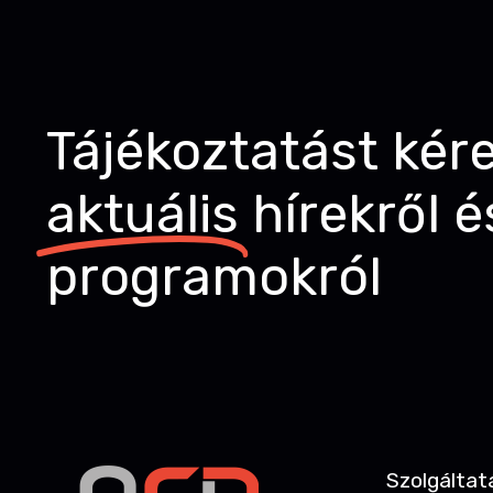
Tájékoztatást kér
aktuális
hírekről é
programokról
Szolgáltat