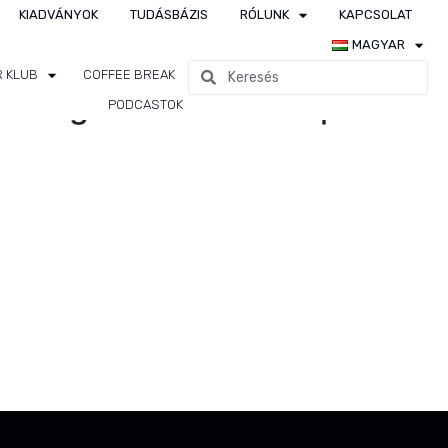
KIADVÁNYOK
TUDÁSBÁZIS
RÓLUNK
KAPCSOLAT
MAGYAR
R KLUB
COFFEE BREAK
őségi rendszer – Alapok
PODCASTOK