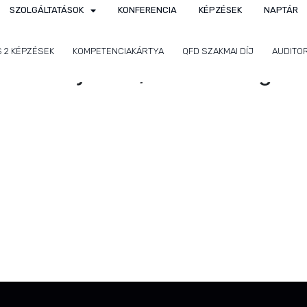
SZOLGÁLTATÁSOK
KONFERENCIA
KÉPZÉSEK
NAPTÁR
S 2 KÉPZÉSEK
KOMPETENCIAKÁRTYA
QFD SZAKMAI DÍJ
AUDITO
iance System/Termékmegfelel