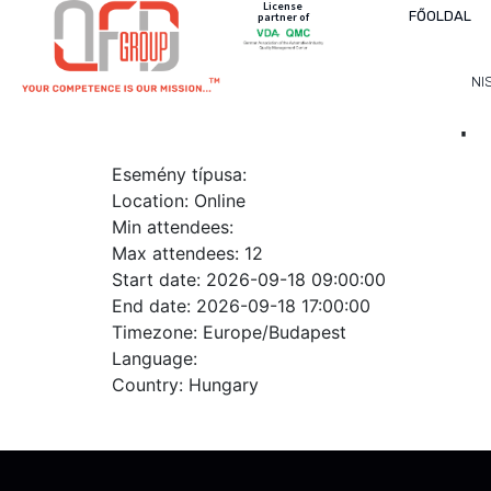
License
FŐOLDAL
partner of
NI
ID 534-HU – Product Compl
Esemény típusa:
Location:
Online
Min attendees:
Max attendees:
12
Start date:
2026-09-18 09:00:00
End date:
2026-09-18 17:00:00
Timezone:
Europe/Budapest
Language:
Country:
Hungary