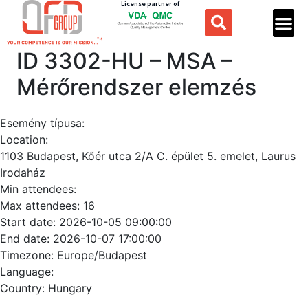
License partner of
ID 3302-HU – MSA –
Mérőrendszer elemzés
Esemény típusa:
Location:
1103 Budapest, Kőér utca 2/A C. épület 5. emelet, Laurus
Irodaház
Min attendees:
Max attendees:
16
Start date:
2026-10-05 09:00:00
End date:
2026-10-07 17:00:00
Timezone:
Europe/Budapest
Language:
Country:
Hungary