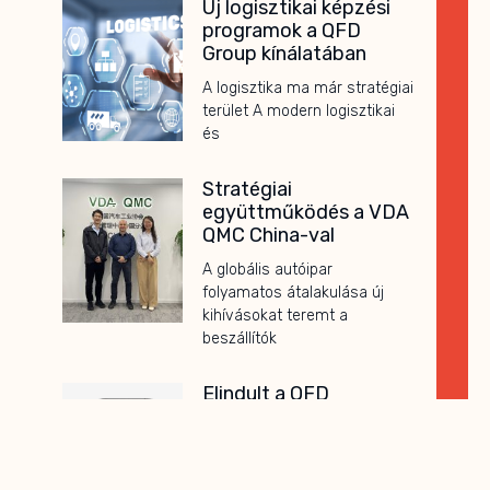
Új logisztikai képzési
programok a QFD
Group kínálatában
A logisztika ma már stratégiai
terület A modern logisztikai
és
Stratégiai
együttműködés a VDA
QMC China-val
A globális autóipar
folyamatos átalakulása új
kihívásokat teremt a
beszállítók
Elindult a QFD
Kompetencia Kártya
Program
A folyamatos fejlődés és a