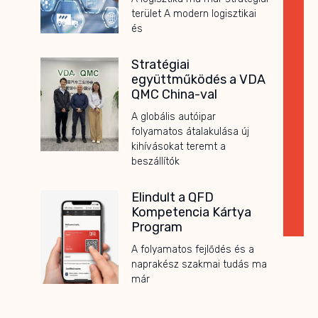
terület A modern logisztikai
és
Stratégiai
együttműködés a VDA
QMC China-val
A globális autóipar
folyamatos átalakulása új
kihívásokat teremt a
beszállítók
Elindult a QFD
Kompetencia Kártya
Program
A folyamatos fejlődés és a
naprakész szakmai tudás ma
már