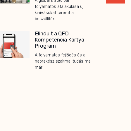
A globális autóipar
folyamatos átalakulása új
kihívásokat teremt a
beszállítók
Elindult a QFD
Kompetencia Kártya
Program
A folyamatos fejlődés és a
naprakész szakmai tudás ma
már