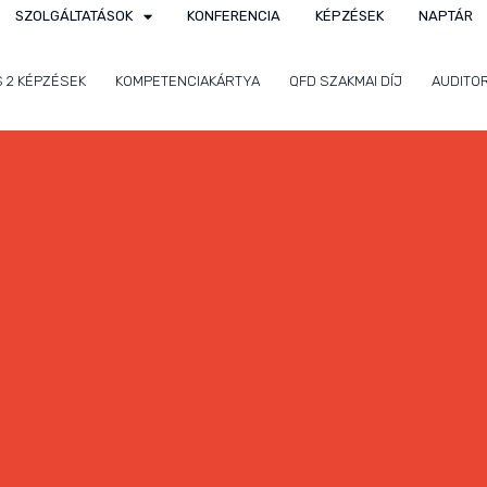
SZOLGÁLTATÁSOK
KONFERENCIA
KÉPZÉSEK
NAPTÁR
S 2 KÉPZÉSEK
KOMPETENCIAKÁRTYA
QFD SZAKMAI DÍJ
AUDITO