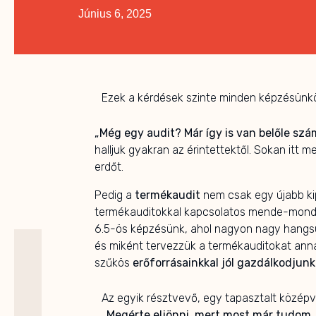
Június 6, 2025
Ezek a kérdések szinte minden képzésünkö
„Még egy audit? Már így is van belőle szám
halljuk gyakran az érintettektől. Sokan itt me
erdőt.
Pedig a
termékaudit
nem csak egy újabb ki
termékauditokkal kapcsolatos mende-mondá
6.5-ös képzésünk, ahol nagyon nagy hangsú
és miként tervezzük a termékauditokat ann
szűkös
erőforrásainkkal jól gazdálkodjunk
Az egyik résztvevő, egy tapasztalt középv
„Megérte eljönni, mert most már tudom, h