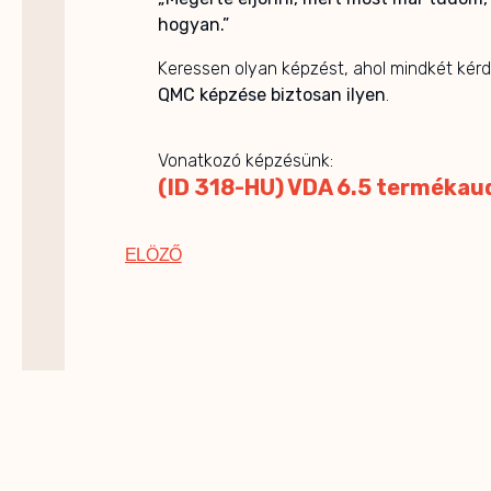
hogyan.”
Keressen olyan képzést, ahol mindkét kér
QMC képzése biztosan ilyen
.
Vonatkozó képzésünk:
(ID 318-HU) VDA 6.5 termékau
ELÖZŐ