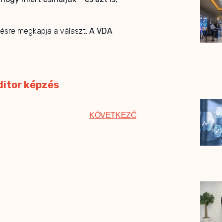
désre megkapja a választ.
A VDA
ditor képzés
KÖVETKEZŐ