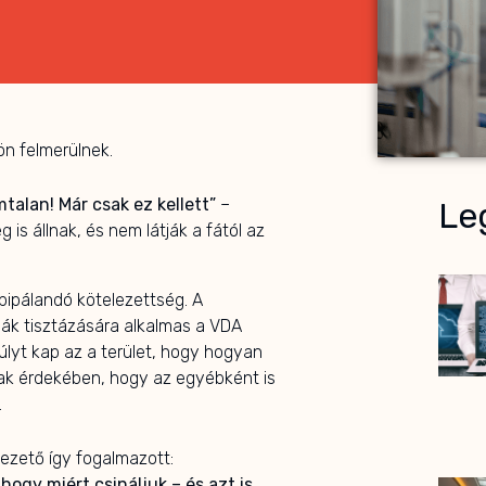
n felmerülnek.
talan! Már csak ez kellett”
–
Leg
g is állnak, és nem látják a fától az
pipálandó kötelezettség. A
k tisztázására alkalmas a VDA
lyt kap az a terület, hogy hogyan
ak érdekében, hogy az egyébként is
.
ezető így fogalmazott:
ogy miért csináljuk – és azt is,