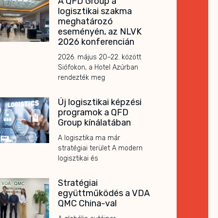
A QFD Group a
logisztikai szakma
meghatározó
eseményén, az NLVK
2026 konferencián
2026. május 20–22. között
Siófokon, a Hotel Azúrban
rendezték meg
Új logisztikai képzési
programok a QFD
Group kínálatában
A logisztika ma már
stratégiai terület A modern
logisztikai és
Stratégiai
együttműködés a VDA
QMC China-val