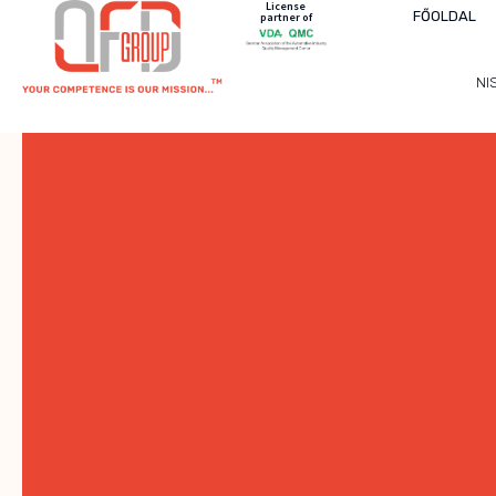
License
FŐOLDAL
partner of
NI