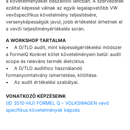
a követelményeket beszállítói láncban. A szervezetek
ezáltal képessé válnak az egyik legalapvetőbb VW
vevőspecifikus követelmény teljesítésére,
versenyképességük javul, jobb értékelést érhetnek el
a vevői teljesítményértékelés során.
A WORKSHOP TARTALMA
• A D/TLD audit, mint képességértékelési módszer
a FormelQ Konkret kötet követelményein belül: audit
scope és releváns termék életciklus
• A D/TLD audithoz használandó
formanyomtatvány ismertetése, kitöltése.
• Az audit értékelési szabályai.
VONATKOZÓ KÉPZÉSEINK
(ID 3510-HU) FORMEL Q – VOLKSWAGEN vevő
specifikus követelmények képzés