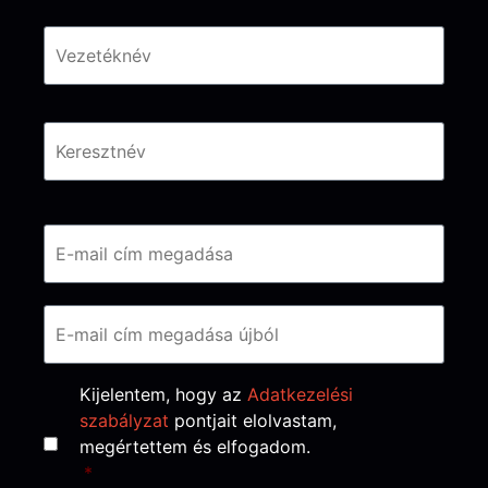
Név
*
Email
*
Consent
*
Kijelentem, hogy az
Adatkezelési
szabályzat
pontjait elolvastam,
megértettem és elfogadom.
*