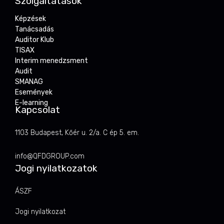
Szolgáltatások
Képzések
Tanácsadás
Auditor Klub
TISAX
Interim menedzsment
Audit
SMANAG
Események
E-learning
Kapcsolat
1103 Budapest, Kőér u. 2/a. C ép 5. em.
info@QFDGROUP.com
Jogi nyilatkozatok
ÁSZF
Jogi nyilatkozat