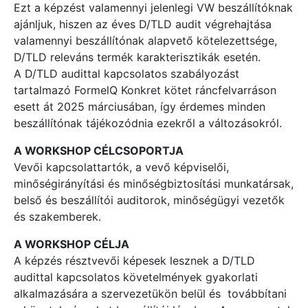
Ezt a képzést valamennyi jelenlegi VW beszállítóknak
ajánljuk, hiszen az éves D/TLD audit végrehajtása
valamennyi beszállítónak alapvető kötelezettsége,
D/TLD releváns termék karakterisztikák esetén.
A D/TLD audittal kapcsolatos szabályozást
tartalmazó FormelQ Konkret kötet ráncfelvarráson
esett át 2025 márciusában, így érdemes minden
beszállítónak tájékozódnia ezekről a változásokról.
A WORKSHOP CÉLCSOPORTJA
Vevői kapcsolattartók, a vevő képviselői,
minőségirányítási és minőségbiztosítási munkatársak,
belső és beszállítói auditorok, minőségügyi vezetők
és szakemberek.
A WORKSHOP CÉLJA
A képzés résztvevői képesek lesznek a D/TLD
audittal kapcsolatos követelmények gyakorlati
alkalmazására a szervezetükön belül és továbbítani