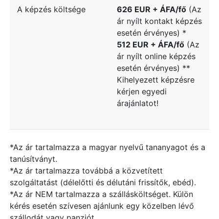
A képzés költsége
626 EUR + ÁFA/fő
(Az
ár nyílt kontakt képzés
esetén érvényes) *
512 EUR + ÁFA/fő
(Az
ár nyílt online képzés
esetén érvényes) **
Kihelyezett képzésre
kérjen egyedi
árajánlatot!
*Az ár tartalmazza a magyar nyelvű tananyagot és a
tanúsítványt.
*Az ár tartalmazza továbbá a közvetített
szolgáltatást (délelőtti és délutáni frissítők, ebéd).
*Az ár NEM tartalmazza a szállásköltséget. Külön
kérés esetén szívesen ajánlunk egy közelben lévő
szállodát vagy panziót.