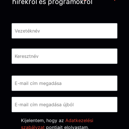
hírekről és programokról
Név
*
Email
*
Consent
*
Kijelentem, hogy az
Adatkezelési
szabályzat
pontjait elolvastam,