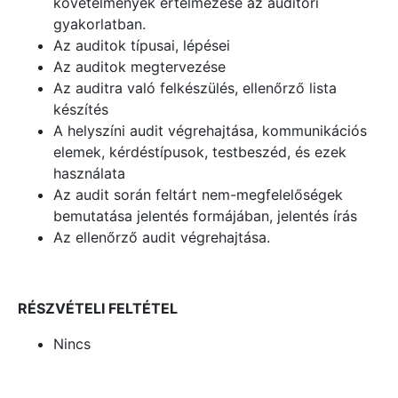
követelmények értelmezése az auditori
gyakorlatban.
Az auditok típusai, lépései
Az auditok megtervezése
Az auditra való felkészülés, ellenőrző lista
készítés
A helyszíni audit végrehajtása, kommunikációs
elemek, kérdéstípusok, testbeszéd, és ezek
használata
Az audit során feltárt nem-megfelelőségek
bemutatása jelentés formájában, jelentés írás
Az ellenőrző audit végrehajtása.
RÉSZVÉTELI FELTÉTEL
Nincs