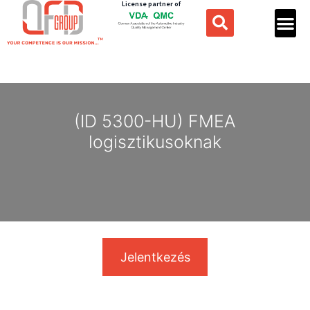
License partner of
(ID 5300-HU) FMEA
logisztikusoknak
Jelentkezés