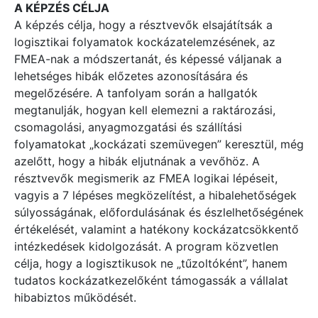
A KÉPZÉS CÉLJA
A képzés célja, hogy a résztvevők elsajátítsák a
logisztikai folyamatok kockázatelemzésének, az
FMEA-nak a módszertanát, és képessé váljanak a
lehetséges hibák előzetes azonosítására és
megelőzésére. A tanfolyam során a hallgatók
megtanulják, hogyan kell elemezni a raktározási,
csomagolási, anyagmozgatási és szállítási
folyamatokat „kockázati szemüvegen” keresztül, még
azelőtt, hogy a hibák eljutnának a vevőhöz. A
résztvevők megismerik az FMEA logikai lépéseit,
vagyis a 7 lépéses megközelítést, a hibalehetőségek
súlyosságának, előfordulásának és észlelhetőségének
értékelését, valamint a hatékony kockázatcsökkentő
intézkedések kidolgozását. A program közvetlen
célja, hogy a logisztikusok ne „tűzoltóként”, hanem
tudatos kockázatkezelőként támogassák a vállalat
hibabiztos működését.