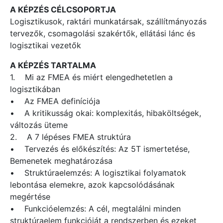
A KÉPZÉS CÉLCSOPORTJA
Logisztikusok, raktári munkatársak, szállítmányozás
tervezők, csomagolási szakértők, ellátási lánc és
logisztikai vezetők
A KÉPZÉS TARTALMA
1. Mi az FMEA és miért elengedhetetlen a
logisztikában
• Az FMEA definíciója
• A kritikusság okai: komplexitás, hibaköltségek,
változás üteme
2. A 7 lépéses FMEA struktúra
• Tervezés és előkészítés: Az 5T ismertetése,
Bemenetek meghatározása
• Struktúraelemzés: A logisztikai folyamatok
lebontása elemekre, azok kapcsolódásának
megértése
• Funkcióelemzés: A cél, megtalálni minden
struktúraelem funkcióját a rendszerben és ezeket