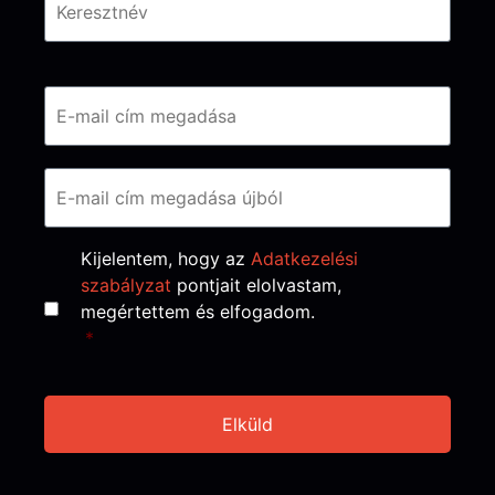
Email
*
Consent
*
Kijelentem, hogy az
Adatkezelési
szabályzat
pontjait elolvastam,
megértettem és elfogadom.
*