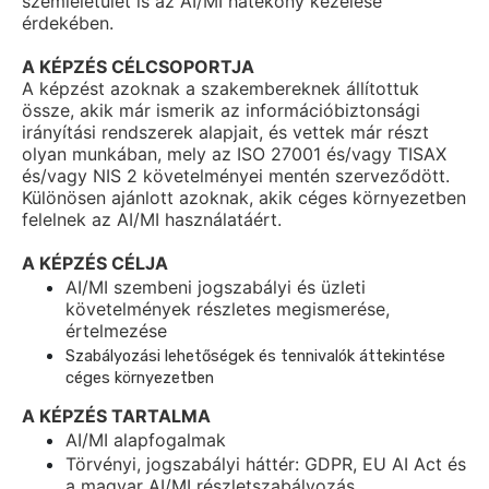
szemléletület is az AI/MI hatékony kezelése
érdekében.
A KÉPZÉS CÉLCSOPORTJA
A képzést azoknak a szakembereknek állítottuk
össze, akik már ismerik az információbiztonsági
irányítási rendszerek alapjait, és vettek már részt
olyan munkában, mely az ISO 27001 és/vagy TISAX
és/vagy NIS 2 követelményei mentén szerveződött.
Különösen ajánlott azoknak, akik céges környezetben
felelnek az AI/MI használatáért.
A KÉPZÉS CÉLJA
AI/MI szembeni jogszabályi és üzleti
követelmények részletes megismerése,
értelmezése
Szabályozási lehetőségek és tennivalók áttekintése
céges környezetben
A KÉPZÉS TARTALMA
AI/MI alapfogalmak
Törvényi, jogszabályi háttér: GDPR, EU AI Act és
a magyar AI/MI részletszabályozás