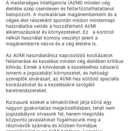
A mesterséges intelligencia (AI/MI) minden cég
életébe szép csendesen és feltartóztathatatlanul
belopózott. A munkatársak magánemberként és a
céges élet részeként spontán módon mindennapi
használatba vették a hozzáférhető AI/MI
alkalmazásokat és környezeteket. Ez
a kontroll
nélküli használat komoly veszélyt jelent a
magánemberre nézve és a cég életére is.
Az AI/MI használatához kapcsolódó kockázatok
felismerése és kezelése minden cég életében kritikus
kihívás. Ennek a kihívásnak a kezeléséhez célszerű
ismerni a jogszabályi környezetet, és hatósági
szereplők elvárásait, az AI/MI-hez kötődő speciális
kockázatokat és a kezelésükre szolgáló
keretrendszereket.
Kurzusunk ezeket a témaköröket járja körül egy
nagyon gyakorlatias megközelítésben, tehát nem
jogszabályok olvasunk fel, hanem megoldás
központú javaslatokat fogalmazunk meg a
résztvevők számára és közben formáljuk