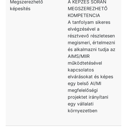
Megszerezhető
A KÉPZÉS SORÁN
képesítés
MEGSZEREZHETŐ
KOMPETENCIA
A tanfolyam sikeres
elvégzésével a
résztvevő részletesen
megismeri, értelmezni
és alkalmazni tudja az
AIMS/MIIR
működtetésével
kapcsolatos
elvárásokat és képes
egy belső AI/MI
megfelelőségi
projektet irányítani
egy vállalati
környezetben