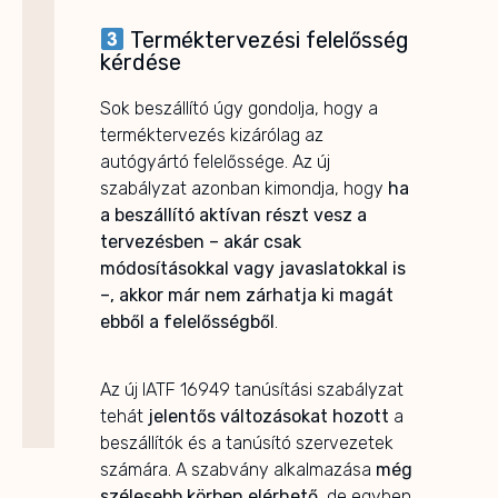
Terméktervezési felelősség
kérdése
Sok beszállító úgy gondolja, hogy a
terméktervezés kizárólag az
autógyártó felelőssége. Az új
szabályzat azonban kimondja, hogy
ha
a beszállító aktívan részt vesz a
tervezésben – akár csak
módosításokkal vagy javaslatokkal is
–, akkor már nem zárhatja ki magát
ebből a felelősségből
.
Az új IATF 16949 tanúsítási szabályzat
tehát
jelentős változásokat hozott
a
beszállítók és a tanúsító szervezetek
számára. A szabvány alkalmazása
még
szélesebb körben elérhető
, de egyben