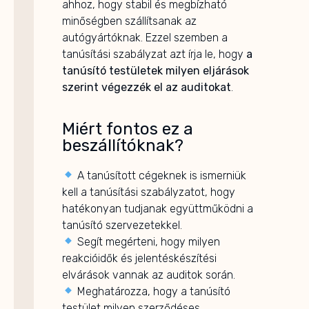
ahhoz, hogy stabil és megbízható
minőségben szállítsanak az
autógyártóknak. Ezzel szemben a
tanúsítási szabályzat azt írja le, hogy
a
tanúsító testületek milyen eljárások
szerint végezzék el az auditokat
.
Miért fontos ez a
beszállítóknak?
A tanúsított cégeknek is ismerniük
kell a tanúsítási szabályzatot, hogy
hatékonyan tudjanak együttműködni a
tanúsító szervezetekkel.
Segít megérteni, hogy milyen
reakcióidők és jelentéskészítési
elvárások vannak az auditok során.
Meghatározza, hogy a tanúsító
testület milyen szerződéses