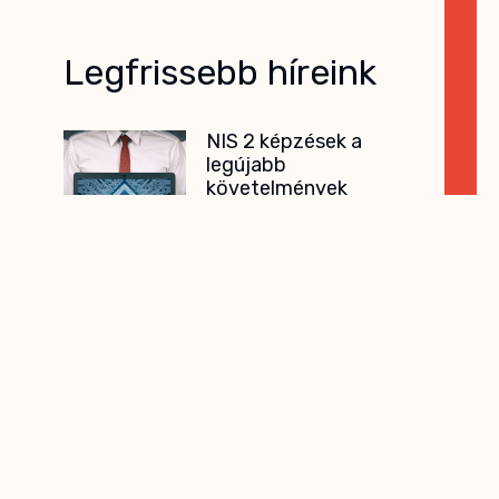
Legfrissebb híreink
NIS 2 képzések a
legújabb
követelmények
mentén
Hogyan teljesíthetők a
kötelező oktatási előírások? A
NIS 2 szabályozás
A QFD Group a
logisztikai szakma
meghatározó
eseményén, az NLVK
2026 konferencián
2026. május 20–22. között