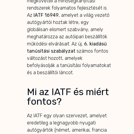
megköveteli a minőségirányítási
rendszerek folyamatos fejlesztését is.
Az
IATF 16949
, amelyet a világ vezető
autógyártói hoztak létre, egy
globálisan elismert szabvány, amely
meghatározza az autóipari beszállítók
működési elvárásait. Az új,
6. kiadású
tanúsítási szabályzat
számos fontos
változást hozott, amelyek
befolyásolják a tanúsítási folyamatokat
és a beszállítói láncot.
Mi az IATF és miért
fontos?
Az IATF egy olyan szervezet, amelyet
eredetileg a legnagyobb nyugati
autógyártók (német, amerikai, francia