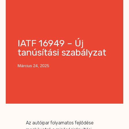
IATF 16949 – Új
tanúsítási szabályzat
Március 24, 2025
Az autóipar folyamatos fejlődése