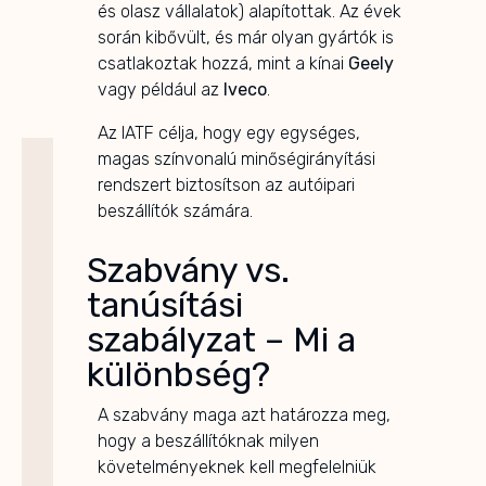
és olasz vállalatok) alapítottak. Az évek
során kibővült, és már olyan gyártók is
csatlakoztak hozzá, mint a kínai
Geely
vagy például az
Iveco
.
Az IATF célja, hogy egy egységes,
magas színvonalú minőségirányítási
rendszert biztosítson az autóipari
beszállítók számára.
Szabvány vs.
tanúsítási
szabályzat – Mi a
különbség?
A szabvány maga azt határozza meg,
hogy a beszállítóknak milyen
követelményeknek kell megfelelniük