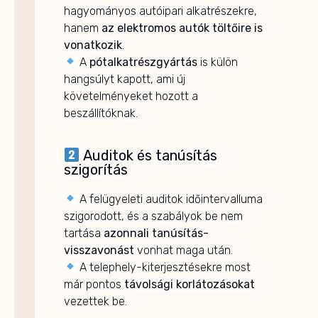
hagyományos autóipari alkatrészekre,
hanem
az elektromos autók töltőire is
vonatkozik
.
A
pótalkatrészgyártás
is külön
hangsúlyt kapott, ami új
követelményeket hozott a
beszállítóknak.
Auditok és tanúsítás
szigorítás
A felügyeleti auditok időintervalluma
szigorodott, és a szabályok be nem
tartása
azonnali tanúsítás-
visszavonást
vonhat maga után.
A telephely-kiterjesztésekre most
már pontos
távolsági korlátozásokat
vezettek be.