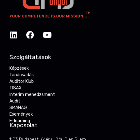
Szolgáltatások
Képzések
Tanácsadás
Auditor Klub
TISAX
Interim menedzsment
Audit
SMANAG
Események
E-learning
Kapcsolat
1103 Budapest, Kőér u. 2/a. C ép 5. em.