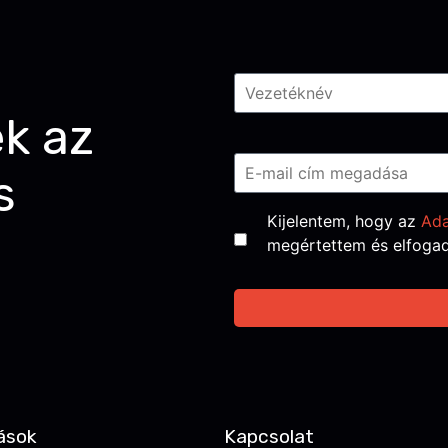
Név
*
ek az
Email
*
s
Consent
*
Kijelentem, hogy az
Ada
megértettem és elfoga
ások
Kapcsolat