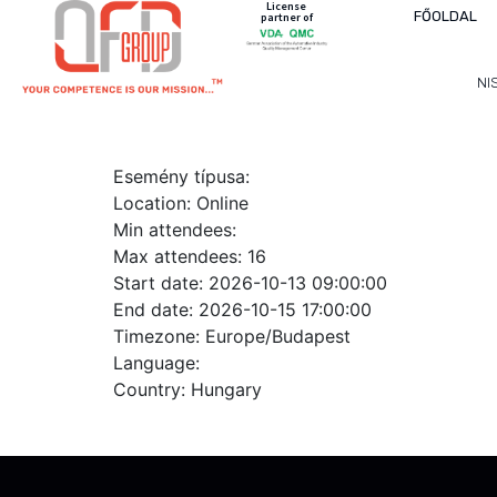
License
FŐOLDAL
partner of
NI
ID 3104-HU – TISAX + ISO 
Esemény típusa:
Location:
Online
Min attendees:
Max attendees:
16
Start date:
2026-10-13 09:00:00
End date:
2026-10-15 17:00:00
Timezone:
Europe/Budapest
Language:
Country:
Hungary