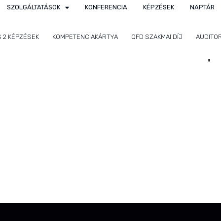
SZOLGÁLTATÁSOK
KONFERENCIA
KÉPZÉSEK
NAPTÁR
S 2 KÉPZÉSEK
KOMPETENCIAKÁRTYA
QFD SZAKMAI DÍJ
AUDITO
27001:2022 belső auditor kép