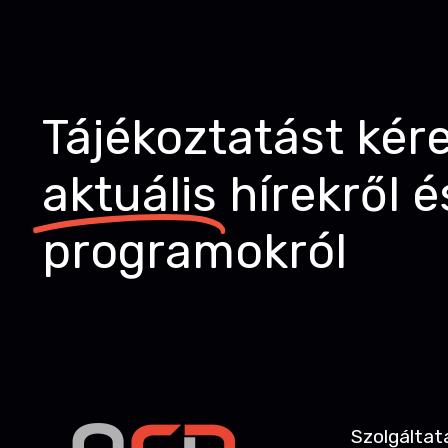
Tájékoztatást kér
aktuális
hírekről é
programokról
Szolgáltat