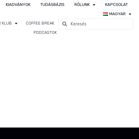
KIADVÁNYOK
TUDÁSBÁZIS
RÓLUNK
KAPCSOLAT
MAGYAR
R KLUB
COFFEE BREAK
zés
PODCASTOK