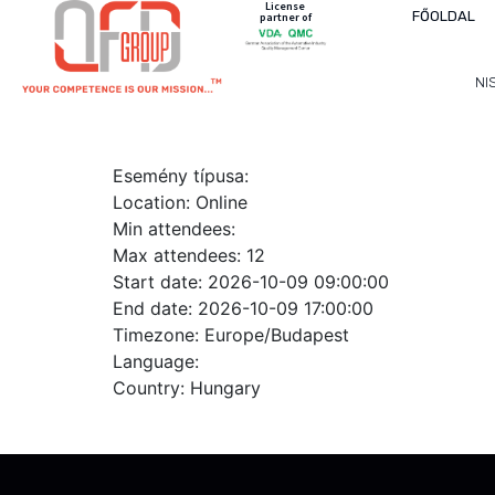
License
FŐOLDAL
partner of
NI
ID 201-HU – IATF 16949 – A
Esemény típusa:
Location:
Online
Min attendees:
Max attendees:
12
Start date:
2026-10-09 09:00:00
End date:
2026-10-09 17:00:00
Timezone:
Europe/Budapest
Language:
Country:
Hungary