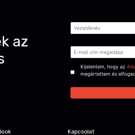
Név
*
ek az
Email
*
s
Consent
*
Kijelentem, hogy az
Ada
megértettem és elfoga
ások
Kapcsolat