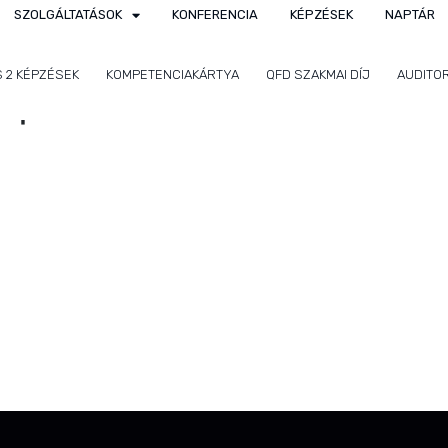
SZOLGÁLTATÁSOK
KONFERENCIA
KÉPZÉSEK
NAPTÁR
S 2 KÉPZÉSEK
KOMPETENCIAKÁRTYA
QFD SZAKMAI DÍJ
AUDITO
lapismeretek