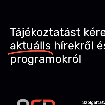
Tájékoztatást kér
aktuális
hírekről é
programokról
Szolgáltat