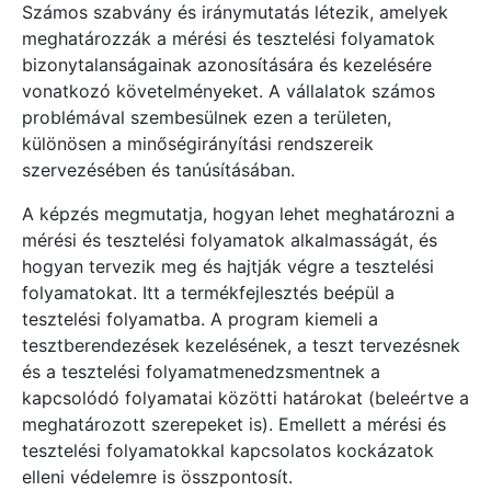
Számos szabvány és iránymutatás létezik, amelyek
meghatározzák a mérési és tesztelési folyamatok
bizonytalanságainak azonosítására és kezelésére
vonatkozó követelményeket. A vállalatok számos
problémával szembesülnek ezen a területen,
különösen a minőségirányítási rendszereik
szervezésében és tanúsításában.
A képzés megmutatja, hogyan lehet meghatározni a
mérési és tesztelési folyamatok alkalmasságát, és
hogyan tervezik meg és hajtják végre a tesztelési
folyamatokat. Itt a termékfejlesztés beépül a
tesztelési folyamatba. A program kiemeli a
tesztberendezések kezelésének, a teszt tervezésnek
és a tesztelési folyamatmenedzsmentnek a
kapcsolódó folyamatai közötti határokat (beleértve a
meghatározott szerepeket is). Emellett a mérési és
tesztelési folyamatokkal kapcsolatos kockázatok
elleni védelemre is összpontosít.