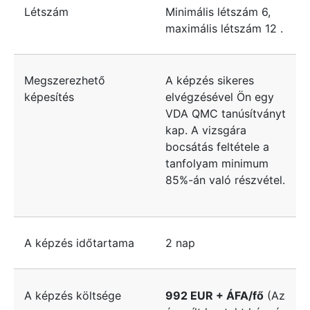
Létszám
Minimális létszám
6
,
maximális létszám
12
.
Megszerezhető
A képzés sikeres
képesítés
elvégzésével Ön egy
VDA QMC tanúsítványt
kap. A vizsgára
bocsátás feltétele a
tanfolyam minimum
85%-án való részvétel.
A képzés időtartama
2 nap
A képzés költsége
992 EUR + ÁFA/fő
(Az