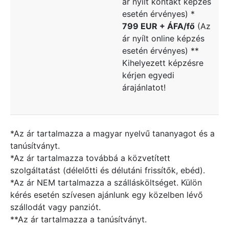
ár nyílt kontakt képzés
esetén érvényes) *
799 EUR + ÁFA/fő
(Az
ár nyílt online képzés
esetén érvényes) **
Kihelyezett képzésre
kérjen egyedi
árajánlatot!
*Az ár tartalmazza a magyar nyelvű tananyagot és a
tanúsítványt.
*Az ár tartalmazza továbbá a közvetített
szolgáltatást (délelőtti és délutáni frissítők, ebéd).
*Az ár NEM tartalmazza a szállásköltséget. Külön
kérés esetén szívesen ajánlunk egy közelben lévő
szállodát vagy panziót.
**Az ár tartalmazza a tanúsítványt.