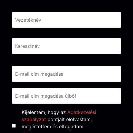
Név
*
Email
*
Consent
*
Kijelentem, hogy az
Adatkezelési
szabályzat
pontjait elolvastam,
megértettem és elfogadom.