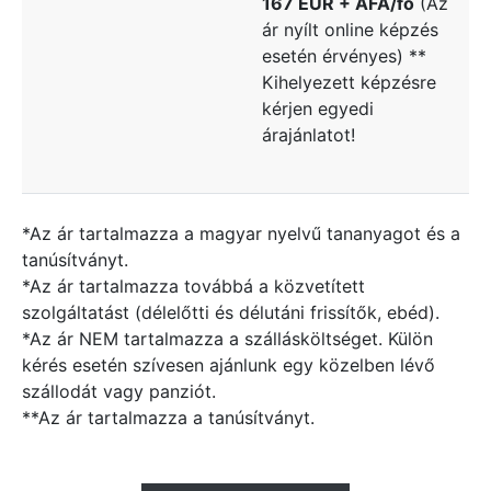
167 EUR + ÁFA/fő
(Az
ár nyílt online képzés
esetén érvényes) **
Kihelyezett képzésre
kérjen egyedi
árajánlatot!
*Az ár tartalmazza a magyar nyelvű tananyagot és a
tanúsítványt.
*Az ár tartalmazza továbbá a közvetített
szolgáltatást (délelőtti és délutáni frissítők, ebéd).
*Az ár NEM tartalmazza a szállásköltséget. Külön
kérés esetén szívesen ajánlunk egy közelben lévő
szállodát vagy panziót.
**Az ár tartalmazza a tanúsítványt.