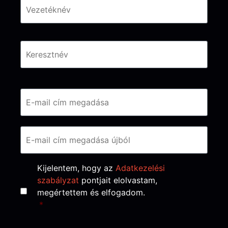
Email
*
Consent
*
Kijelentem, hogy az
Adatkezelési
szabályzat
pontjait elolvastam,
megértettem és elfogadom.
*