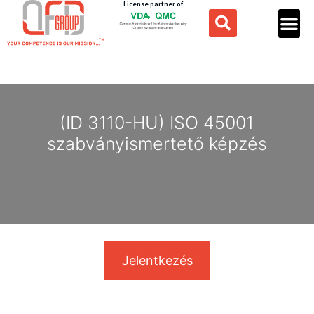
License partner of
(ID 3110-HU) ISO 45001
szabványismertető képzés
Jelentkezés