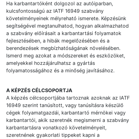
Ha karbantartóként dolgozol az autóiparban,
kulcsfontosságú az IATF 16949 szabvány
követelményeinek mélyreható ismerete. Képzésünk
segítségével megtanulhatod, hogyan alkalmazhatod
a szabvány előírásait a karbantartási folyamatok
fejlesztésében, a hibák megelőzésében és a
berendezések megbízhatóságának növelésében.
Ismerd meg azokat a módszereket és eszközöket,
amelyekkel hozzájárulhatsz a gyártás
folyamatosságához és a minőség javításához.
A KÉPZÉS CÉLCSOPORTJA
A képzés célcsoportjába tartoznak azoknak az IATF
16949 szerint tanúsított, vagy tanúsításra készülő
cégek folyamatgazdái, karbantartó mérnökei vagy
karbantartói, akik szeretnék megismerni a szabvány
karbantartásra vonatkozó követelményeit,
szeretnének gyakorlati tippeket kapni a