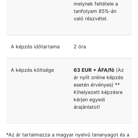
melynek feltétele a
tanfolyam 85%-án
való részvétel.
A képzés időtartama
2 óra
A képzés költsége
63 EUR + ÁFA/fő
(Az
ár nyílt online képzés
esetén érvényes) **
Kihelyezett képzésre
kérjen egyedi
árajánlatot!
*Az ár tartalmazza a magyar nyelvű tananyagot és a