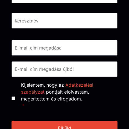
Email
*
Consent
*
Kijelentem, hogy az
Adatkezelési
szabályzat
pontjait elolvastam,
megértettem és elfogadom.
*