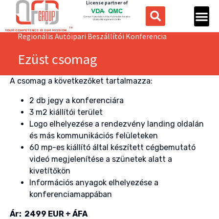
License partner of
Regionális Autóipari Beszállítói Konferencia
Ezüst csomag
A csomag a következőket tartalmazza:
2 db jegy a konferenciára
3 m2 kiállítói terület
Logo elhelyezése a rendezvény landing oldalán
és más kommunikációs felületeken
60 mp-es kiállító által készített cégbemutató
videó megjelenítése a szünetek alatt a
kivetítőkön
Információs anyagok elhelyezése a
konferenciamappában
Ár: 2499 EUR + ÁFA