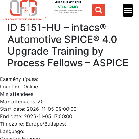
License partner of
ID 5151-HU – intacs®​ ​
Automotive SPICE®​​ 4.0 ​
Upgrade Training by
Process Fellows – ASPICE
Esemény típusa:
Location:
Online
Min attendees:
Max attendees:
20
Start date:
2026-11-05 09:00:00
End date:
2026-11-05 17:00:00
Timezone:
Europe/Budapest
Language:
Country:
Hungary