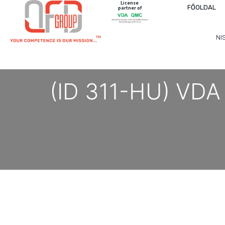
License
FŐOLDAL
partner of
NI
(ID 311-HU) VDA 6