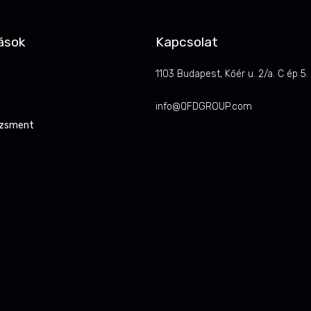
ások
Kapcsolat
1103 Budapest, Kőér u. 2/a. C ép 5.
info@QFDGROUP.com
dzsment