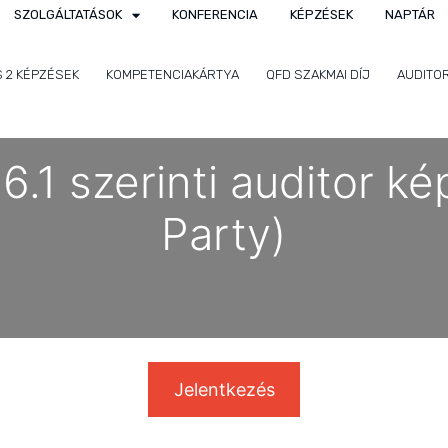
SZOLGÁLTATÁSOK
KONFERENCIA
KÉPZÉSEK
NAPTÁR
S 2 KÉPZÉSEK
KOMPETENCIAKÁRTYA
QFD SZAKMAI DÍJ
AUDITO
.1 szerinti auditor k
Party)
Jelentkezés