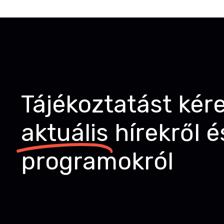
Tájékoztatást kér
aktuális
hírekről é
programokról