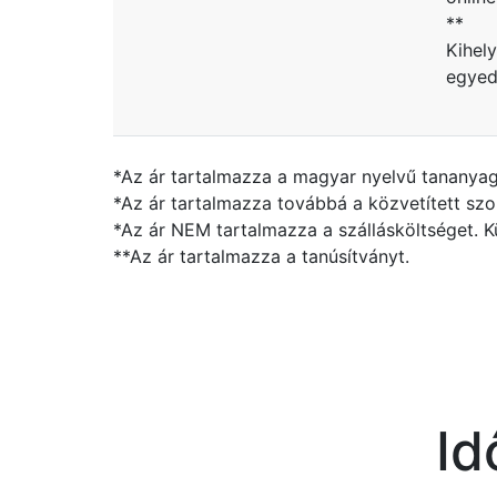
**
Kihel
egyedi
*Az ár tartalmazza a magyar nyelvű tananyago
*Az ár tartalmazza továbbá a közvetített szolgá
*Az ár NEM tartalmazza a szállásköltséget. K
**Az ár tartalmazza a tanúsítványt.
Id