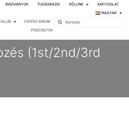
KIADVÁNYOK
TUDÁSBÁZIS
RÓLUNK
KAPCSOLAT
MAGYAR
R KLUB
COFFEE BREAK
PODCASTOK
épzés (1st/2nd/3rd