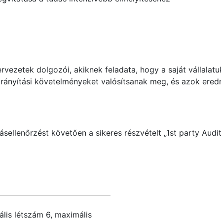
rvezetek dolgozói, akiknek feladata, hogy a saját vállalatuk
girányítási követelményeket valósítsanak meg, és azok e
llenőrzést követően a sikeres részvételt „1st party Audito
ális létszám
6
, maximális