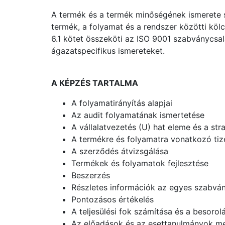
A termék és a termék minőségének ismerete se
termék, a folyamat és a rendszer közötti köl
6.1 kötet összeköti az ISO 9001 szabványcsa
ágazatspecifikus ismereteket.
A KÉPZÉS TARTALMA
A folyamatirányítás alapjai
Az audit folyamatának ismertetése
A vállalatvezetés (U) hat eleme és a stra
A termékre és folyamatra vonatkozó tiz
A szerződés átvizsgálása
Termékek és folyamatok fejlesztése
Beszerzés
Részletes információk az egyes szabvá
Pontozásos értékelés
A teljesülési fok számítása és a besorol
Az előadások és az esettanulmányok meg