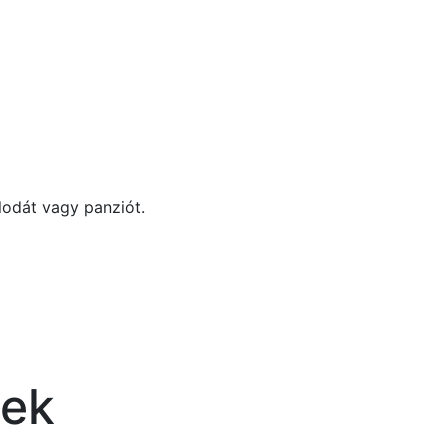
lodát vagy panziót.
nek