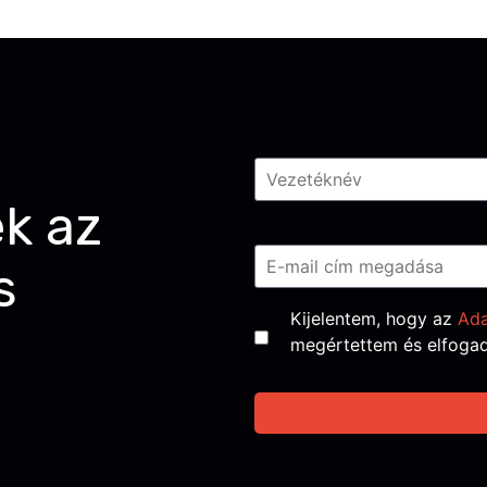
Név
*
ek az
Email
*
s
Consent
*
Kijelentem, hogy az
Ada
megértettem és elfoga