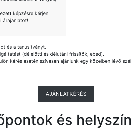
yezett képzésre kérjen
 árajánlatot!
t és a tanúsítványt.
ltatást (délelőtti és délutáni frissítők, ebéd).
ülön kérés esetén szívesen ajánlunk egy közelben lévő szál
AJÁNLATKÉRÉS
őpontok és helyszí