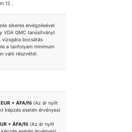
ám
12
.
zés sikeres elvégzésével
y VDA QMC tanúsítványt
A vizsgára bocsátás
tele a tanfolyam minimum
n való részvétel.
 EUR + ÁFA/fő
(Az ár nyílt
kt képzés esetén érvényes)
UR + ÁFA/fő
(Az ár nyílt
e képzés esetén érvényes)