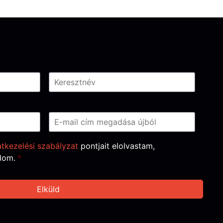
tkezelési szabályzat
pontjait elolvastam,
dom.
*