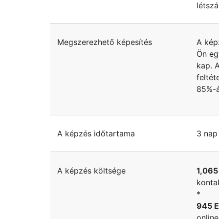
létsz
Megszerezhető képesítés
A kép
Ön eg
kap. 
felté
85%-á
A képzés időtartama
3 nap
A képzés költsége
1,065
konta
*
945 E
onlin