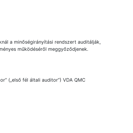
nál a minőségirányítási rendszert auditálják,
redményes működéséről meggyőződjenek.
r“ („első fél általi auditor”) VDA QMC