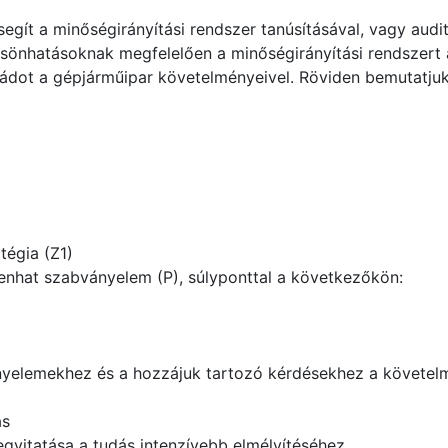
gít a minőségirányítási rendszer tanúsításával, vagy audit
csönhatásoknak megfelelően a minőségirányítási rendszert á
ládot a gépjárműipar követelményeivel. Röviden bemutatjuk
tégia (Z1)
enhat szabványelem (P), súlyponttal a következőkön:
nyelemekhez és a hozzájuk tartozó kérdésekhez a követel
ás
vitatása a tudás intenzívebb elmélyítéséhez