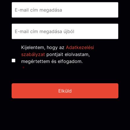
Email
*
Consent
*
Kijelentem, hogy az
Adatkezelési
szabályzat
pontjait elolvastam,
megértettem és elfogadom.
*