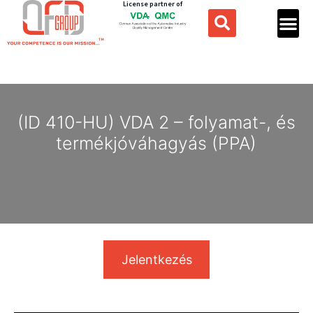
License partner of
(ID 410-HU) VDA 2 – folyamat-, és
termékjóváhagyás (PPA)
Jelentkezés