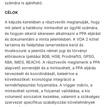
számára is ajánlható.
CÉLOK
A képzés keretében a résztvevők megtanulják, hogy
mit jelent a hatékony mintavétel az ügyfél számára,
és hogyan sikerül sikeresen alkalmazni a PPA eljárást
és dokumentálni a minta jelentésben. A VDA 2 kötet
tartalma és felépítése ismertetésre kerül és
hivatkozunk a jelentős német jogi és törvényi
előírásokra (például BGB, HGB, ProdHaftG, GPSG,
KBA, IMDS, REACH). A résztvevők megismerik a PPA
alapvető sorrendjét és a mintavételt, a PPA eljárás
tervezését és koordinálását, beleértve a
következőket: kronológiai integráció a
termékfejlesztési folyamatba. A trigger mátrix, a
mintavételi szintek, a folyamat validálása, a kis
volumenű sorozatok kezelése, valamint a szükséges
szervezet specifikus szabályozási követelmények