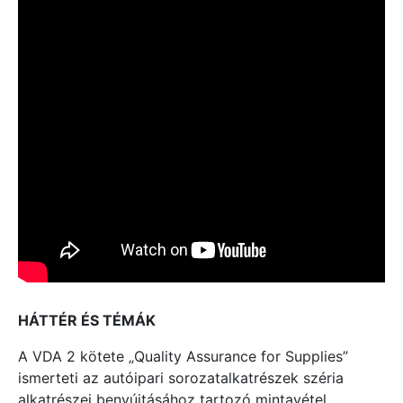
HÁTTÉR ÉS TÉMÁK
A VDA 2 kötete „Quality Assurance for Supplies”
ismerteti az autóipari sorozatalkatrészek széria
alkatrészei benyújtásához tartozó mintavétel