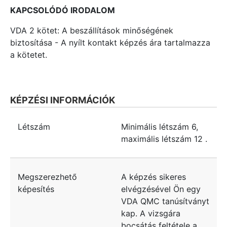
KAPCSOLÓDÓ IRODALOM
VDA 2 kötet: A beszállítások minőségének
biztosítása - A nyílt kontakt képzés ára tartalmazza
a kötetet.
KÉPZÉSI INFORMÁCIÓK
Létszám
Minimális létszám
6
,
maximális létszám
12
.
Megszerezhető
A képzés sikeres
képesítés
elvégzésével Ön egy
VDA QMC tanúsítványt
kap. A vizsgára
bocsátás feltétele a