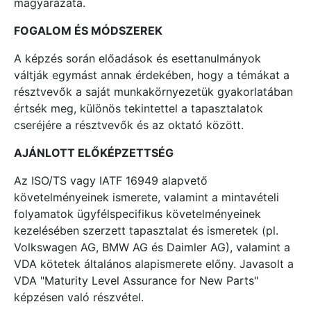
magyarázata.
FOGALOM ÉS MÓDSZEREK
A képzés során előadások és esettanulmányok
váltják egymást annak érdekében, hogy a témákat a
résztvevők a saját munkakörnyezetük gyakorlatában
értsék meg, különös tekintettel a tapasztalatok
cseréjére a résztvevők és az oktató között.
AJÁNLOTT ELŐKÉPZETTSÉG
Az ISO/TS vagy IATF 16949 alapvető
követelményeinek ismerete, valamint a mintavételi
folyamatok ügyfélspecifikus követelményeinek
kezelésében szerzett tapasztalat és ismeretek (pl.
Volkswagen AG, BMW AG és Daimler AG), valamint a
VDA kötetek általános alapismerete előny. Javasolt a
VDA "Maturity Level Assurance for New Parts"
képzésen való részvétel.