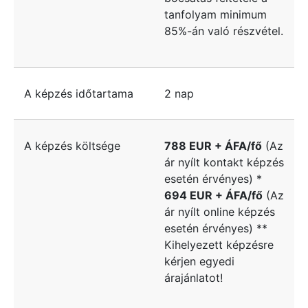
tanfolyam minimum
85%-án való részvétel.
A képzés időtartama
2 nap
A képzés költsége
788 EUR + ÁFA/fő
(Az
ár nyílt kontakt képzés
esetén érvényes) *
694 EUR + ÁFA/fő
(Az
ár nyílt online képzés
esetén érvényes) **
Kihelyezett képzésre
kérjen egyedi
árajánlatot!