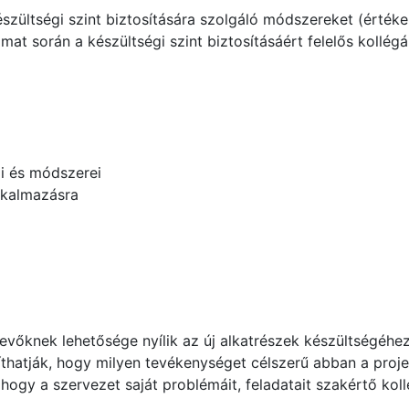
zültségi szint biztosítására szolgáló módszereket (értékel
mat során a készültségi szint biztosításáért felelős kollég
ai és módszerei
alkalmazásra
őknek lehetősége nyílik az új alkatrészek készültségéhez 
thatják, hogy milyen tevékenységet célszerű abban a projek
, hogy a szervezet saját problémáit, feladatait szakértő ko