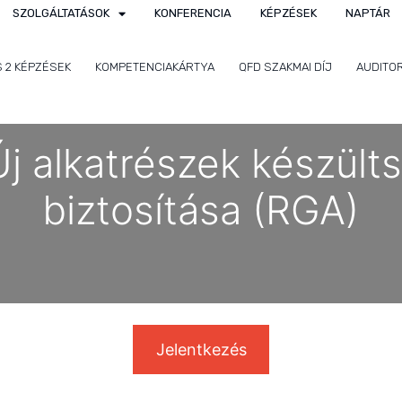
SZOLGÁLTATÁSOK
KONFERENCIA
KÉPZÉSEK
NAPTÁR
S 2 KÉPZÉSEK
KOMPETENCIAKÁRTYA
QFD SZAKMAI DÍJ
AUDITO
j alkatrészek készülts
biztosítása (RGA)
Jelentkezés