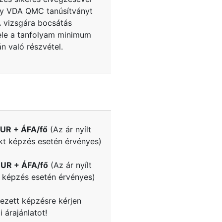
y VDA QMC tanúsítványt
A vizsgára bocsátás
tele a tanfolyam minimum
n való részvétel.
UR + ÁFA/fő
(Az ár nyílt
kt képzés esetén érvényes)
UR + ÁFA/fő
(Az ár nyílt
e képzés esetén érvényes)
yezett képzésre kérjen
 árajánlatot!