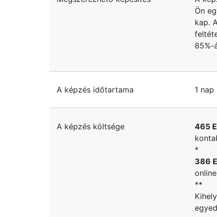
Ön eg
kap. 
felté
85%-á
A képzés időtartama
1 nap
A képzés költsége
465 E
konta
*
386 E
onlin
**
Kihel
egyedi