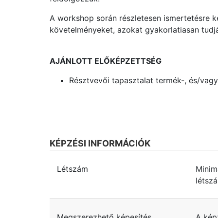
A workshop során részletesen ismertetésre k
követelményeket, azokat gyakorlatiasan tudjá
AJÁNLOTT ELŐKÉPZETTSÉG
Résztvevői tapasztalat termék-, és/vagy
KÉPZÉSI INFORMÁCIÓK
Létszám
Minim
létsz
Megszerezhető képesítés
A kép