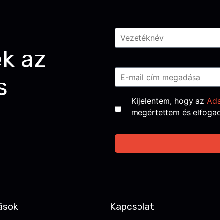
Név
*
ek az
Email
*
s
Consent
*
Kijelentem, hogy az
Ada
megértettem és elfoga
ások
Kapcsolat