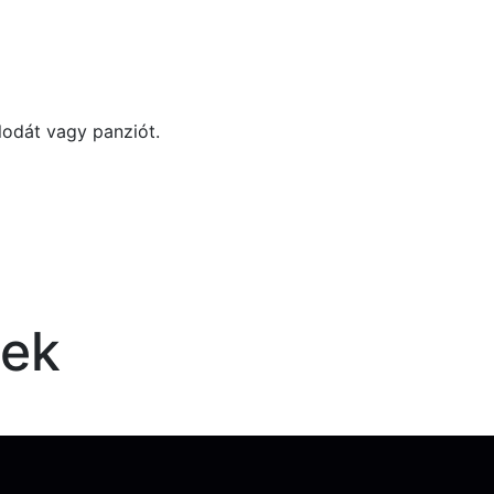
lodát vagy panziót.
nek