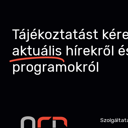
Tájékoztatást kér
aktuális
hírekről é
programokról
Szolgáltat