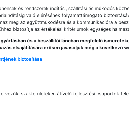
onensek és rendszerek indítási, szállítási és működés közb
riaindításig való elérésének folyamattámogató biztosításáva
az meg az együttműködésre és a kommunikációra a beszállí
 Ehhez biztosítja az értékelési kritériumok egységes halma
ógyártásban és a beszállítói láncban megfelelő ismeretek
mazás elsajátítására erősen javasoljuk még a következő 
ntjének biztosítása
vezők, szakterületeken átívelő fejlesztési csoportok felelő