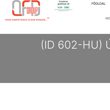
License
FŐOLDAL
partner of
NI
(ID 602-HU) Ú