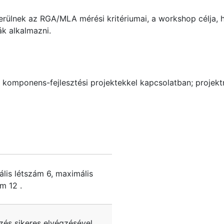
erülnek az RGA/MLA mérési kritériumai, a workshop célja,
k alkalmazni.
 komponens-fejlesztési projektekkel kapcsolatban; projekt
ális létszám
6
, maximális
ám
12
.
zés sikeres elvégzésével