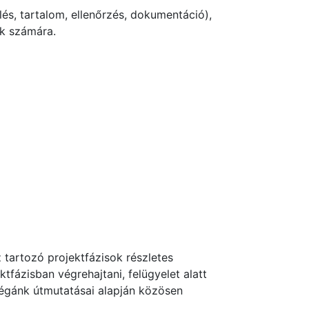
és, tartalom, ellenőrzés, dokumentáció),
ák számára.
tartozó projektfázisok részletes
tfázisban végrehajtani, felügyelet alatt
llégánk útmutatásai alapján közösen