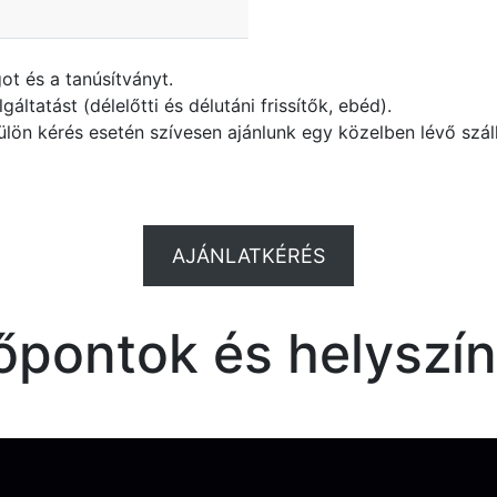
t és a tanúsítványt.
ltatást (délelőtti és délutáni frissítők, ebéd).
ülön kérés esetén szívesen ajánlunk egy közelben lévő szál
AJÁNLATKÉRÉS
őpontok és helyszí