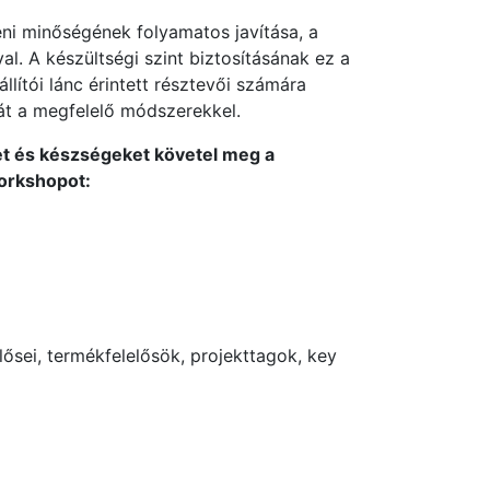
eni minőségének folyamatos javítása, a
l. A készültsé­gi szint biztosításának ez a
tói lánc érintett résztevői számára
zát a megfelelő módszerekkel.
et és készségeket követel meg a
workshopot:
­sei, termékfelelősök, projekttagok, key