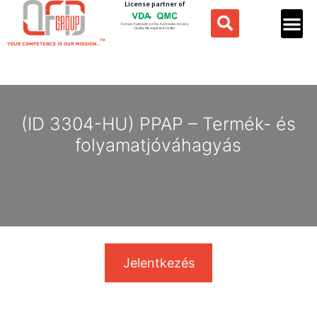
License partner of
(ID 3304-HU) PPAP – Termék- és
folyamatjóváhagyás
Jelentkezés