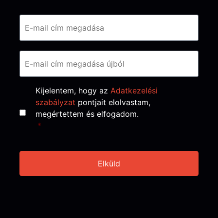
Email
*
Consent
*
Kijelentem, hogy az
Adatkezelési
szabályzat
pontjait elolvastam,
megértettem és elfogadom.
*