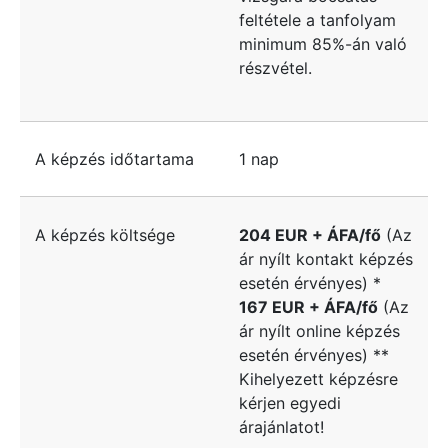
feltétele a tanfolyam
minimum 85%-án való
részvétel.
A képzés időtartama
1 nap
A képzés költsége
204 EUR + ÁFA/fő
(Az
ár nyílt kontakt képzés
esetén érvényes) *
167 EUR + ÁFA/fő
(Az
ár nyílt online képzés
esetén érvényes) **
Kihelyezett képzésre
kérjen egyedi
árajánlatot!