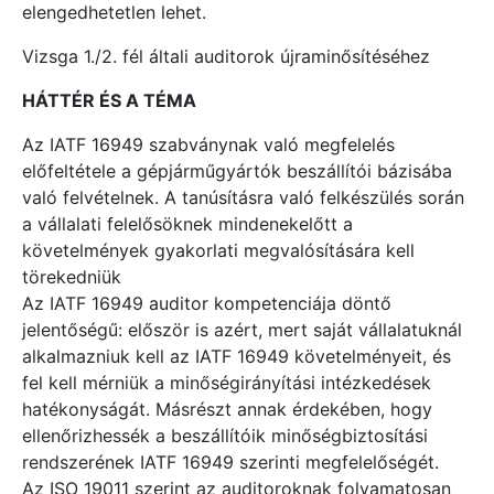
elengedhetetlen lehet.
Vizsga 1./2. fél általi auditorok újraminősítéséhez
HÁTTÉR ÉS A TÉMA
Az IATF 16949 szabványnak való megfelelés
előfeltétele a gépjárműgyártók beszállítói bázisába
való felvételnek. A tanúsításra való felkészülés során
a vállalati felelősöknek mindenekelőtt a
követelmények gyakorlati megvalósítására kell
törekedniük
Az IATF 16949 auditor kompetenciája döntő
jelentőségű: először is azért, mert saját vállalatuknál
alkalmazniuk kell az IATF 16949 követelményeit, és
fel kell mérniük a minőségirányítási intézkedések
hatékonyságát. Másrészt annak érdekében, hogy
ellenőrizhessék a beszállítóik minőségbiztosítási
rendszerének IATF 16949 szerinti megfelelőségét.
Az ISO 19011 szerint az auditoroknak folyamatosan