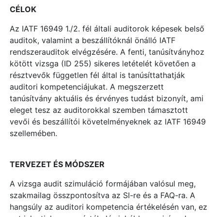
CÉLOK
Az IATF 16949 1./2. fél általi auditorok képesek belső
auditok, valamint a beszállítóknál önálló IATF
rendszerauditok elvégzésére. A fenti, tanúsítványhoz
kötött vizsga (ID 255) sikeres letételét követően a
résztvevők független fél által is tanúsíttathatják
auditori kompetenciájukat. A megszerzett
tanúsítvány aktuális és érvényes tudást bizonyít, ami
eleget tesz az auditorokkal szemben támasztott
vevői és beszállítói követelményeknek az IATF 16949
szellemében.
TERVEZET ÉS MÓDSZER
A vizsga audit szimuláció formájában valósul meg,
szakmailag összpontosítva az SI-re és a FAQ-ra. A
hangsúly az auditori kompetencia értékelésén van, ez