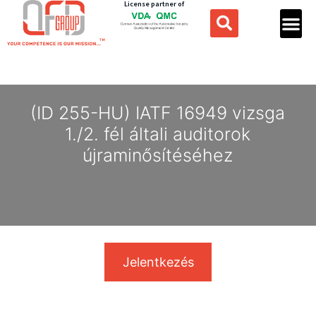
License partner of
(ID 255-HU) IATF 16949 vizsga
1./2. fél általi auditorok
újraminősítéséhez
Jelentkezés