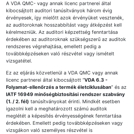
A VDA QMC- vagy annak licenc partnerei által
kibocsájtott auditori tanúsítványok három évig
érvényesek, így mielőtt azok érvényüket vesztenék,
az auditoroknak hosszabbítást vagy átképzést kell
kérelmezniük. Az auditori képzettség fenntartása
érdekében az auditoroknak szükségszerű az auditok
rendszeres végrehajtása, emellett pedig a
továbbképzéseken való részvétel vagy ismételt
vizsgatétel.
Ez az eljárás közvetlenül a VDA QMC vagy annak
licenc partnerei által kibocsájtott “
VDA 6.3 -
Folyamat-ellenőrzés a termék életciklusában
” és az
IATF 16949 minőségbiztosítási rendszer szabvány
(1. / 2. fél)
tanúsítványokat érinti. Mindkét esetben
igazolni kell a meghatározott számú auditok
meglétét a képesítés érvényességének fenntartása
érdekében. Emellett pedig továbbképzéseken vagy
vizsgákon való személyes részvétel is