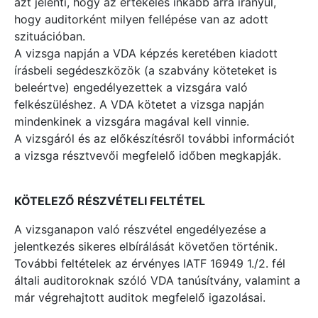
azt jelenti, hogy az értékelés inkább arra irányul,
hogy auditorként milyen fellépése van az adott
szituációban.
A vizsga napján a VDA képzés keretében kiadott
írásbeli segédeszközök (a szabvány köteteket is
beleértve) engedélyezettek a vizsgára való
felkészüléshez. A VDA kötetet a vizsga napján
mindenkinek a vizsgára magával kell vinnie.
A vizsgáról és az előkészítésről további információt
a vizsga résztvevői megfelelő időben megkapják.
KÖTELEZŐ RÉSZVÉTELI FELTÉTEL
A vizsganapon való részvétel engedélyezése a
jelentkezés sikeres elbírálását követően történik.
További feltételek az érvényes IATF 16949 1./2. fél
általi auditoroknak szóló VDA tanúsítvány, valamint a
már végrehajtott auditok megfelelő igazolásai.