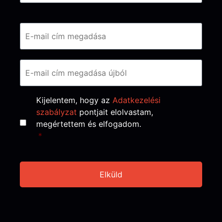
Email
*
Consent
*
Kijelentem, hogy az
Adatkezelési
szabályzat
pontjait elolvastam,
megértettem és elfogadom.
*