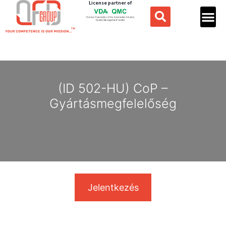
License partner of
(ID 502-HU) CoP –
Gyártásmegfelelőség
Jelentkezés