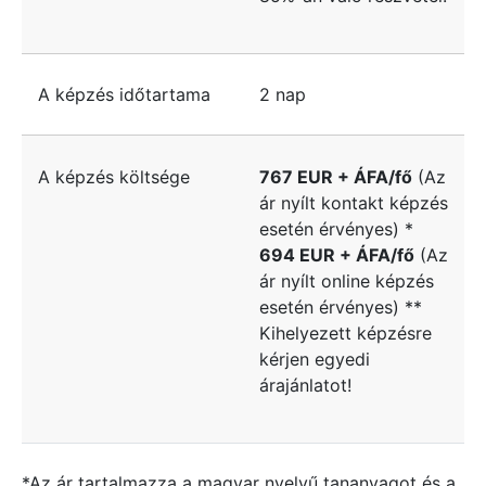
A képzés időtartama
2 nap
A képzés költsége
767 EUR + ÁFA/fő
(Az
ár nyílt kontakt képzés
esetén érvényes) *
694 EUR + ÁFA/fő
(Az
ár nyílt online képzés
esetén érvényes) **
Kihelyezett képzésre
kérjen egyedi
árajánlatot!
*Az ár tartalmazza a magyar nyelvű tananyagot és a