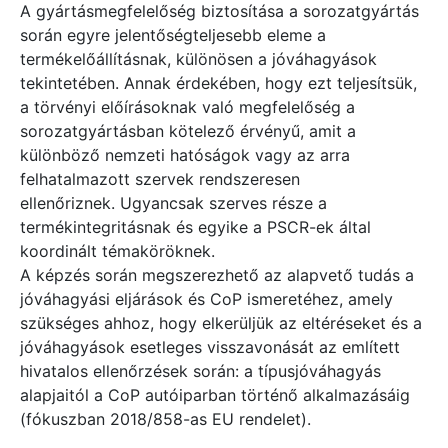
A gyártásmegfelelőség biztosítása a sorozatgyártás
során egyre jelentőségteljesebb eleme a
termékelőállításnak, különösen a jóváhagyások
tekintetében. Annak érdekében, hogy ezt teljesítsük,
a törvényi előírásoknak való megfelelőség a
sorozatgyártásban kötelező érvényű, amit a
különböző nemzeti hatóságok vagy az arra
felhatalmazott szervek rendszeresen
ellenőriznek. Ugyancsak szerves része a
termékintegritásnak és egyike a PSCR-ek által
koordinált témaköröknek.
A képzés során megszerezhető az alapvető tudás a
jóváhagyási eljárások és CoP ismeretéhez, amely
szükséges ahhoz, hogy elkerüljük az eltéréseket és a
jóváhagyások esetleges visszavonását az említett
hivatalos ellenőrzések során: a típusjóváhagyás
alapjaitól a CoP autóiparban történő alkalmazásáig
(fókuszban 2018/858-as EU rendelet).