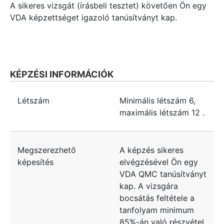
A sikeres vizsgát (írásbeli tesztet) követően Ön egy
VDA képzettséget igazoló tanúsítványt kap.
KÉPZÉSI INFORMÁCIÓK
Létszám
Minimális létszám
6
,
maximális létszám
12
.
Megszerezhető
A képzés sikeres
képesítés
elvégzésével Ön egy
VDA QMC tanúsítványt
kap. A vizsgára
bocsátás feltétele a
tanfolyam minimum
85%-án való részvétel.