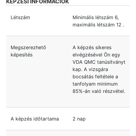
KÉPZÉSI INFORMÁCIÓK
Létszám
Minimális létszám
6
,
maximális létszám
12
.
Megszerezhető
A képzés sikeres
képesítés
elvégzésével Ön egy
VDA QMC tanúsítványt
kap. A vizsgára
bocsátás feltétele a
tanfolyam minimum
85%-án való részvétel.
A képzés időtartama
2 nap