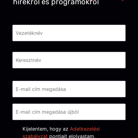
hírekről és programokról
Név
*
Email
*
Consent
*
Kijelentem, hogy az
Adatkezelési
szabályzat
pontjait elolvastam,