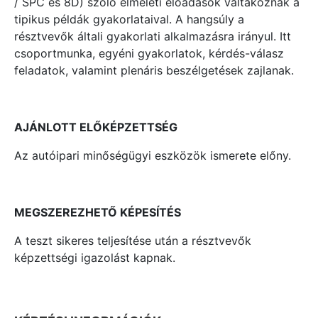
/ SPC és 8D) szóló elméleti előadások váltakoznak a
tipikus példák gyakorlataival. A hangsúly a
résztvevők általi gyakorlati alkalmazásra irányul. Itt
csoportmunka, egyéni gyakorlatok, kérdés-válasz
feladatok, valamint plenáris beszélgetések zajlanak.
AJÁNLOTT ELŐKÉPZETTSÉG
Az autóipari minőségügyi eszközök ismerete előny.
MEGSZEREZHETŐ KÉPESÍTÉS
A teszt sikeres teljesítése után a résztvevők
képzettségi igazolást kapnak.