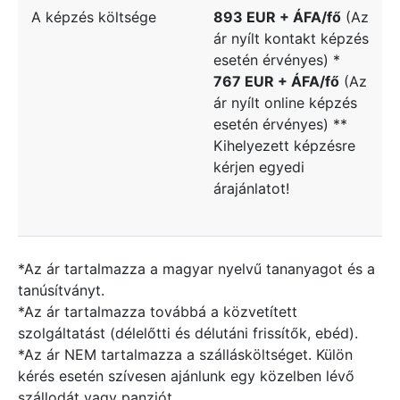
A képzés költsége
893 EUR + ÁFA/fő
(Az
ár nyílt kontakt képzés
esetén érvényes) *
767 EUR + ÁFA/fő
(Az
ár nyílt online képzés
esetén érvényes) **
Kihelyezett képzésre
kérjen egyedi
árajánlatot!
*Az ár tartalmazza a magyar nyelvű tananyagot és a
tanúsítványt.
*Az ár tartalmazza továbbá a közvetített
szolgáltatást (délelőtti és délutáni frissítők, ebéd).
*Az ár NEM tartalmazza a szállásköltséget. Külön
kérés esetén szívesen ajánlunk egy közelben lévő
szállodát vagy panziót.