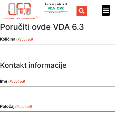
License partner of
Poručiti ovde VDA 6.3
Količina
(Required)
Kontakt informacije
Ime
(Required)
Položaj
(Required)