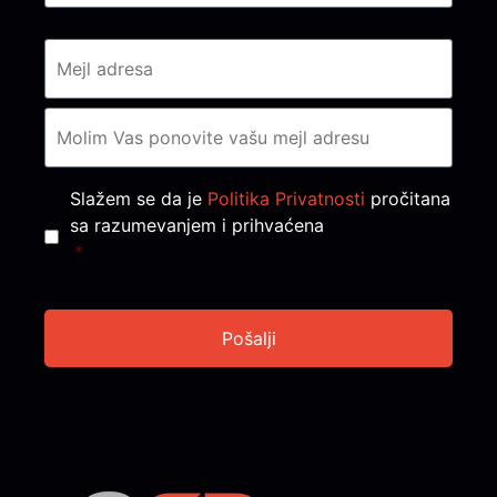
Consent
*
Slažem se da je
Politika Privatnosti
pročitana
sa razumevanjem i prihvaćena
*